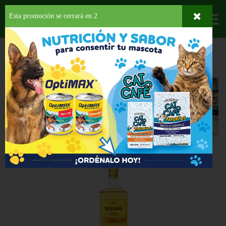
Esta promoción se cerrará en
2
Departamentos
HOME
LICORES
RON
Ron
Seleccione una categoría
Back