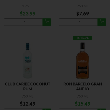
1.75 LT
750 ML
$23.99
$7.69
ESPECIAL
CLUB CARIBE COCONUT
RON BARCELO GRAN
RUM
ANEJO
750 ML
750 ML
$12.49
$15.49