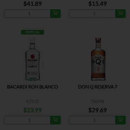
$41.89
$15.49
ESPECIAL
BACARDI RON BLANCO
DON Q RESERVA 7
1.75 LT
750 ML
$23.99
$29.69