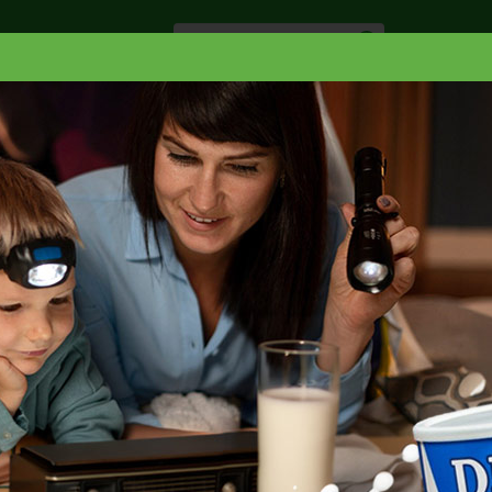
Especiale
Hogar, Salud y
nes
Lácteos
Belleza
Deli y Bakery
O
HACIENDA LOS ANDES MALBEC
BEC 750 ML