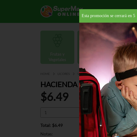
Esta promoción se cerrará en
4
Frutas y
Carnes y
Vegetales
Mariscos
Provisio
HOME
LICORES
VINO TINTO
ESTADOS UNIDOS
HACIENDA LOS ANDES MAL
$6.49
Total: $6.49
Notas: