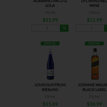
ALBARINO PACO &
19 CRIMES RE
LOLA
WINE
750 ML
750 ML
$21.99
$11.99
ESPECIAL
ESPECIAL
LOUIS GUNTRUM
JOHNNIE WALK
RIESLING
BLACK LABEL
750 ML
750 ML
$11.69
$36.99