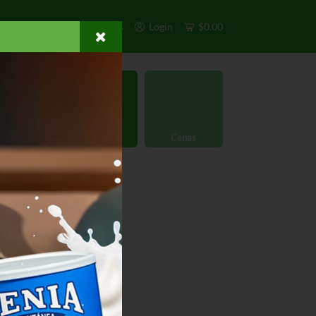
s
Exclusivos
Otros
Login
$0.00
rgánico
Licores
Cenas