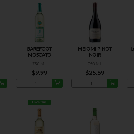
BAREFOOT
MEIOMI PINOT
L
MOSCATO
NOIR
750 ML
750 ML
$9.99
$25.69
ESPECIAL