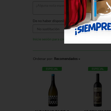
De no haber disponible, sustituir por:
Inicie sesión para crear listas
Ordenar por:
Recomendados
ESPECIAL
ESPECIAL