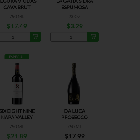
SEGURA VIUDAS
LA GAITA SIDRA
CAVA BRUT
ESPUMOSA
ORIGINAL
750 ML
23 OZ
$17.49
$3.29
ESPECIAL
SIX EIGHT NINE
DA LUCA
NAPA VALLEY
PROSECCO
750 ML
750 ML
$21.89
$17.99