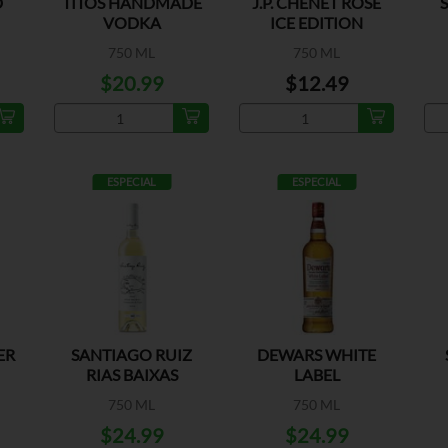
D
TITOS HANDMADE
J.P. CHENET ROSE
VODKA
ICE EDITION
750 ML
750 ML
$20.99
$12.49
ESPECIAL
ESPECIAL
ER
SANTIAGO RUIZ
DEWARS WHITE
RIAS BAIXAS
LABEL
750 ML
750 ML
$24.99
$24.99