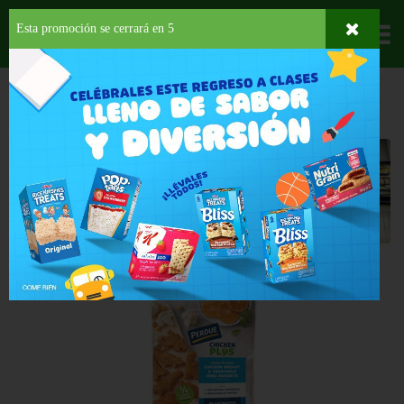
Esta promoción se cerrará en
5
Departamentos
HOME
ORGÁNICO
CARNES
Carnes
Back
ESPECIAL