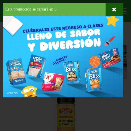
Esta promoción se cerrará en
5
Departamentos
HOME
ORGÁNICO
CONDIMENTOS
ADOBO
Adobo
Back