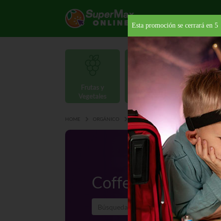
Esta promoción se cerrará en
4
Frutas y
Carnes y
Vegetales
Mariscos
Provisio
HOME
ORGÁNICO
CREMAS
COFFEE CREAMER
Coffee Creamer