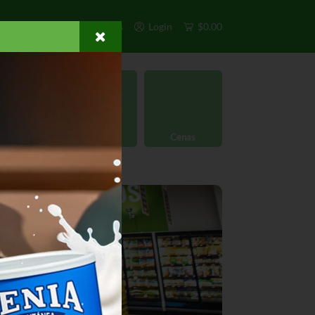
s
Exclusivos
Otros
Login
$0.00
rgánico
Licores
Cenas