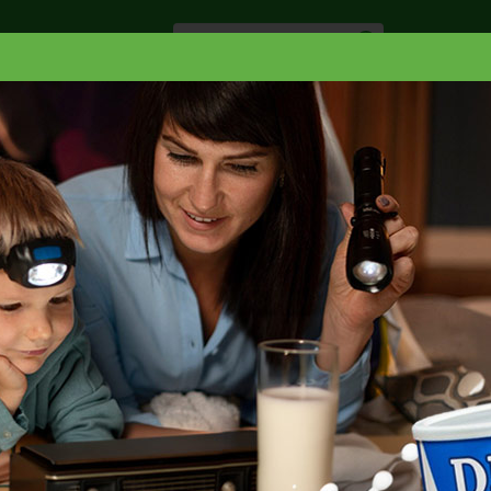
Especiale
Hogar, Salud y
nes
Lácteos
Belleza
Deli y Bakery
O