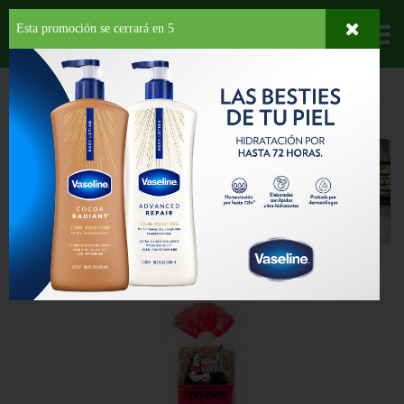
Esta promoción se cerrará en
5
Departamentos
HOME
ORGÁNICO
PANADERÍA
PAN INTEGRAL
Pan Integral
Back