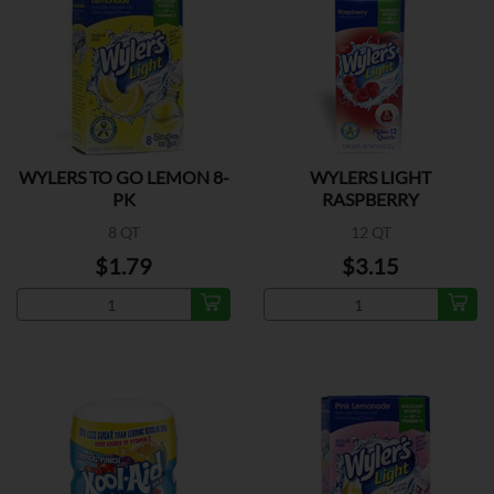
WYLERS TO GO LEMON 8-
WYLERS LIGHT
PK
RASPBERRY
8 QT
12 QT
$1.79
$3.15