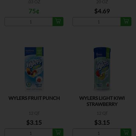
.03 OZ
20 OZ
75¢
$4.69
WYLERS FRUIT PUNCH
WYLERS LIGHT KIWI
STRAWBERRY
12 QT
12 QT
$3.15
$3.15