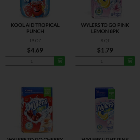
KOOL AID TROPICAL
WYLERS TO GO PINK
PUNCH
LEMON 8PK
19 OZ
8 QT
$4.69
$1.79
WYLERS TO GO CHERRY
WYLERS LIGHT PINK