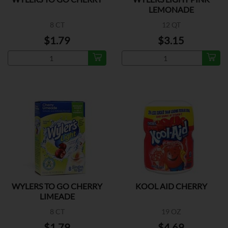
LEMONADE
8 CT
12 QT
$1.79
$3.15
WYLERS TO GO CHERRY
KOOL AID CHERRY
LIMEADE
8 CT
19 OZ
$1.79
$4.69