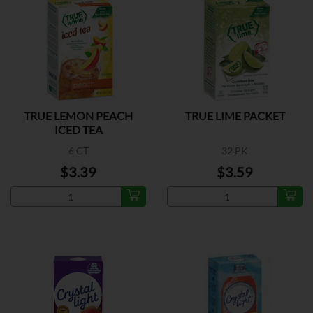
TRUE LEMON PEACH
TRUE LIME PACKET
ICED TEA
6 CT
32 PK
$3.39
$3.59