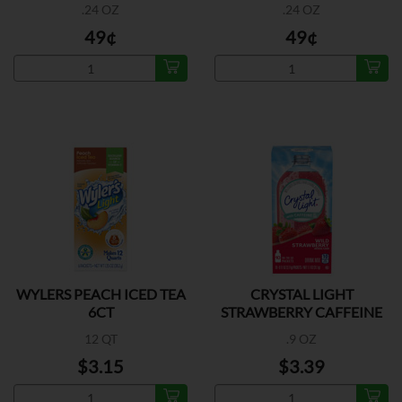
.24 OZ
.24 OZ
49¢
49¢
WYLERS PEACH ICED TEA
CRYSTAL LIGHT
6CT
STRAWBERRY CAFFEINE
8CT
12 QT
.9 OZ
$3.15
$3.39