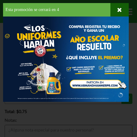
Esta promoción se cerrará en
3
Departamentos
HOME
PROVISIONES
BEBIDAS
EN POLVO
CLIGHT LIMON POUCHES
ESPECIAL
CLIGHT LIMON POUCHES .03 OZ
75¢
Regular 87¢
Válido hasta: diciembre 31, 2026
Total: $0.75
Notas: