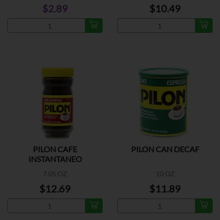
$2.89
$10.49
PILON CAFE
PILON CAN DECAF
INSTANTANEO
7.05 OZ
10 OZ
$12.69
$11.89