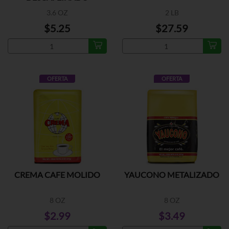
3.6 OZ
2 LB
$5.25
$27.59
OFERTA
OFERTA
CREMA CAFE MOLIDO
YAUCONO METALIZADO
8 OZ
8 OZ
$2.99
$3.49