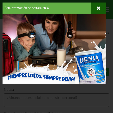
Esta promoción se cerrará en
3
Departamentos
HOME
PROVISIONES
BEBIDAS
CAFÉ
ALTO GRANDE CAPSULES DECAF
ALTO GRANDE CAPSULES DECAF 18
CT
$11.49
Total: $11.49
Notas: