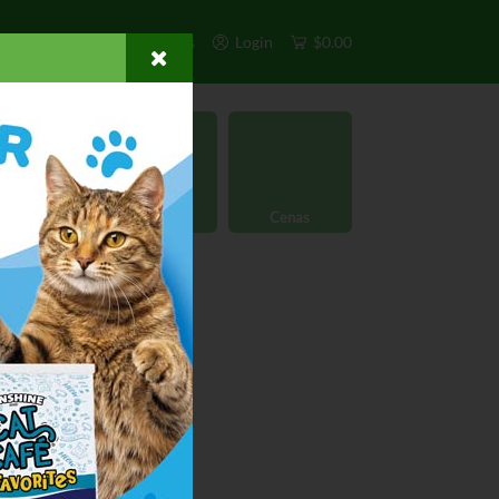
s
Exclusivos
Otros
Login
$0.00
rgánico
Licores
Cenas