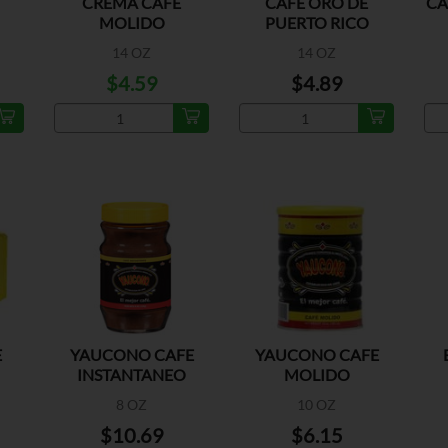
CREMA CAFE
CAFE ORO DE
CA
MOLIDO
PUERTO RICO
14 OZ
14 OZ
$4.59
$4.89
E
YAUCONO CAFE
YAUCONO CAFE
INSTANTANEO
MOLIDO
REGULAR
8 OZ
10 OZ
$10.69
$6.15