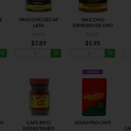
E
YAUCONO DECAF
YAUCONO
LATA
ESPRESSO DE ORO
8.8 OZ
8.8 OZ
$7.89
$5.95
OFERTA
EN
CAFE RICO
ADJUNTAS CAFE
INSTANTANEO
CA