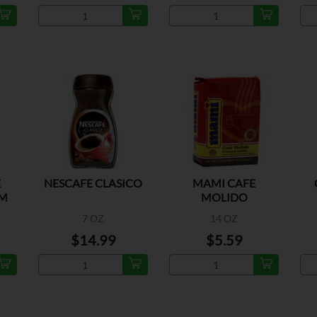
E
NESCAFE CLASICO
MAMI CAFE
UM
MOLIDO
7 OZ
14 OZ
$14.99
$5.59