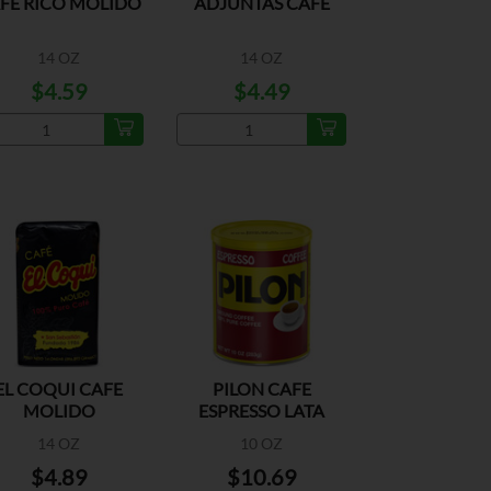
FE RICO MOLIDO
ADJUNTAS CAFE
14 OZ
14 OZ
$4.59
$4.49
EL COQUI CAFE
PILON CAFE
MOLIDO
ESPRESSO LATA
14 OZ
10 OZ
$4.89
$10.69