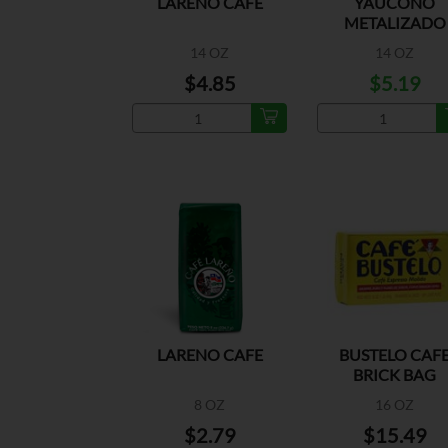
LARENO CAFE
YAUCONO
METALIZADO
14 OZ
14 OZ
$4.85
$5.19
LARENO CAFE
BUSTELO CAF
BRICK BAG
8 OZ
16 OZ
$2.79
$15.49