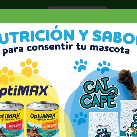
Especiale
Hogar, Salud y
nes
Lácteos
Belleza
Deli y Bakery
O
DEZ CUMBRE FUERTE
TE 8.8 OZ