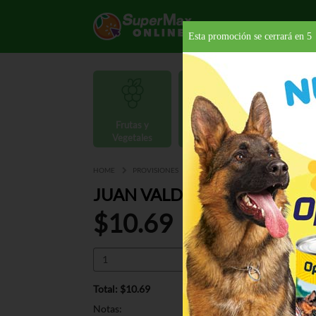
Esta promoción se cerrará en
4
Frutas y
Carnes y
Vegetales
Mariscos
Provisio
HOME
PROVISIONES
BEBIDAS
CAFÉ
JUAN VAL
JUAN VALDEZ CUMBRE FUER
$10.69
Total: $10.69
Notas: