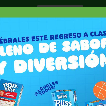
Especiale
Hogar, Salud y
nes
Lácteos
Belleza
Deli y Bakery
O
 EXPRESO