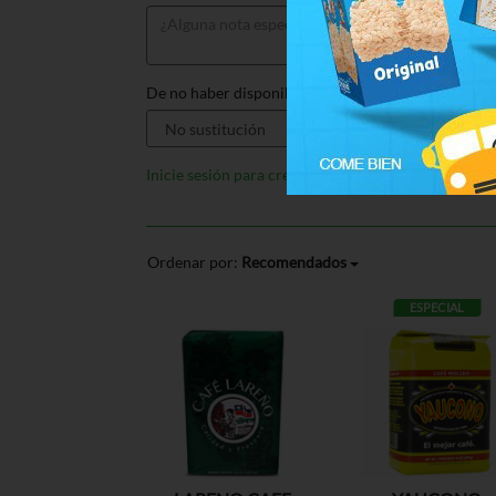
De no haber disponible, sustituir por:
Inicie sesión para crear listas
Ordenar por:
Recomendados
ESPECIAL