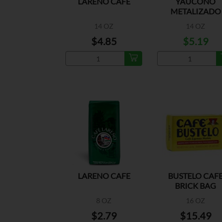
LARENO CAFE
YAUCONO
METALIZADO
14 OZ
14 OZ
$4.85
$5.19
LARENO CAFE
BUSTELO CAF
BRICK BAG
8 OZ
16 OZ
$2.79
$15.49