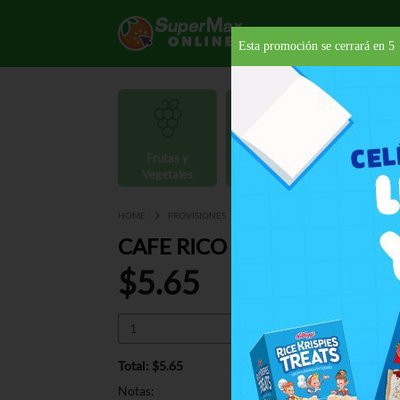
Esta promoción se cerrará en
4
Frutas y
Carnes y
Vegetales
Mariscos
Provisio
HOME
PROVISIONES
BEBIDAS
CAFÉ
CAFE RICO
CAFE RICO EXPRESO 8.8 OZ
$5.65
Total: $5.65
Notas: