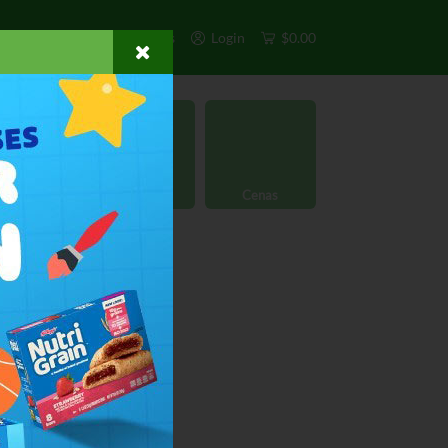
s
Exclusivos
Otros
Login
$0.00
rgánico
Licores
Cenas