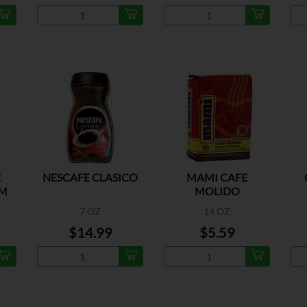
E
NESCAFE CLASICO
MAMI CAFE
UM
MOLIDO
7 OZ
14 OZ
$14.99
$5.59