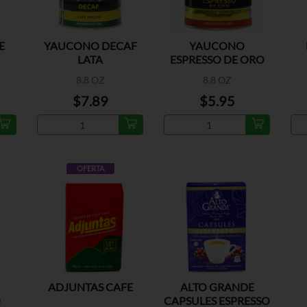
E
YAUCONO DECAF
YAUCONO
LATA
ESPRESSO DE ORO
8.8 OZ
8.8 OZ
$7.89
$5.95
OFERTA
ADJUNTAS CAFE
ALTO GRANDE
O
CAPSULES ESPRESSO