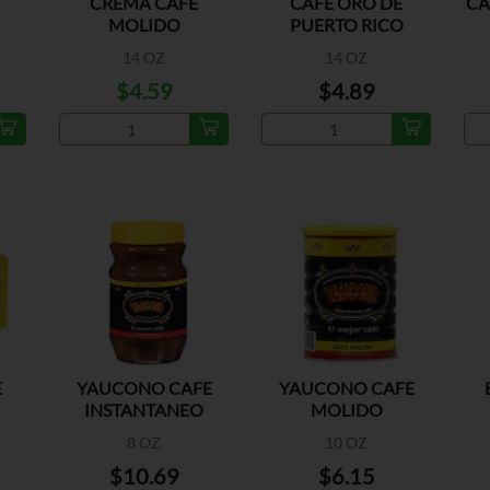
CREMA CAFE
CAFE ORO DE
CA
MOLIDO
PUERTO RICO
14 OZ
14 OZ
$4.59
$4.89
E
YAUCONO CAFE
YAUCONO CAFE
INSTANTANEO
MOLIDO
REGULAR
8 OZ
10 OZ
$10.69
$6.15