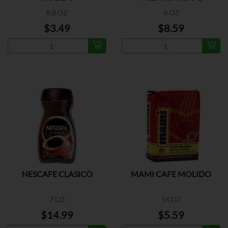
8.8 OZ
6 OZ
$3.49
$8.59
NESCAFE CLASICO
MAMI CAFE MOLIDO
7 OZ
14 OZ
$14.99
$5.59