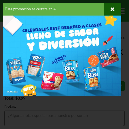
Esta promoción se cerrará en
3
Departamentos
HOME
PROVISIONES
BEBIDAS
CAFÉ
COLCAFE CAPUCHINO VAINILLA
6PK
COLCAFE CAPUCHINO VAINILLA 6PK
3.8 OZ
$3.99
Total: $3.99
Notas: