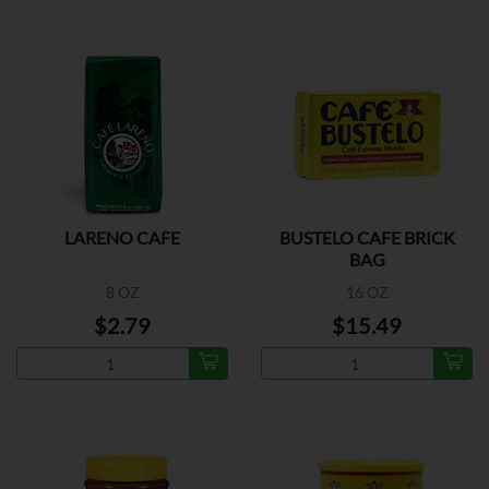
LARENO CAFE
BUSTELO CAFE BRICK
BAG
8 OZ
16 OZ
$2.79
$15.49