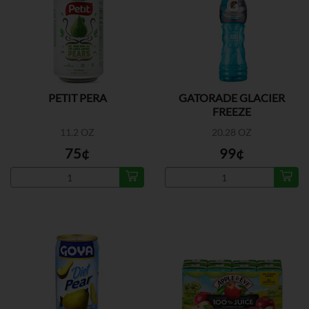
PETIT PERA
GATORADE GLACIER
FREEZE
11.2 OZ
20.28 OZ
75¢
99¢