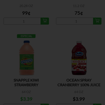
20.28 OZ
11.2 OZ
99¢
75¢
ESPECIAL
SNAPPLE KIWI
OCEAN SPRAY
STRAWBERRY
CRANBERRY 100% JUICE
NSA
64 OZ
64 OZ
$3.39
$3.99