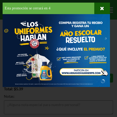
Esta promoción se cerrará en
3
Departamentos
HOME
PROVISIONES
BEBIDAS
JUGOS Y NECTARES
APPLE & EVE
ORGANIC TROPICAL PUNCH
APPLE & EVE ORGANIC TROPICAL
PUNCH 64 OZ
$5.39
Total: $5.39
Notas: