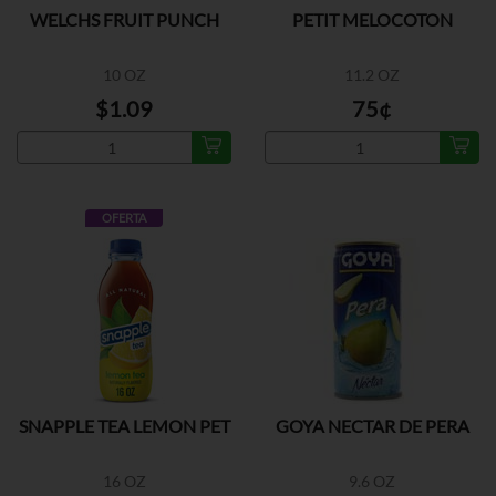
WELCHS FRUIT PUNCH
PETIT MELOCOTON
10 OZ
11.2 OZ
$1.09
75¢
OFERTA
SNAPPLE TEA LEMON PET
GOYA NECTAR DE PERA
16 OZ
9.6 OZ