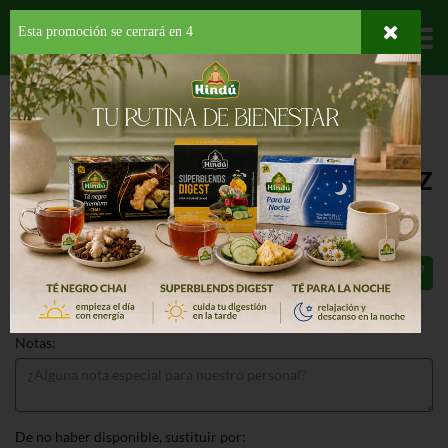
Esta promoción se cerrará en
3
Departamentos
HOME
PROVISIONES
BEBIDAS
JUGOS Y NECTARES
MOTTS APPLE
JUICE ORIGINAL
MOTTS APPLE JUICE ORIGINAL 64 OZ
$4.09
Total: $4.09
Notas:
De no haber disponible, sustituir por: