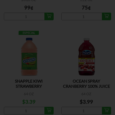
99¢
75¢
ESPECIAL
SNAPPLE KIWI
OCEAN SPRAY
STRAWBERRY
CRANBERRY 100% JUICE
NSA
64 OZ
64 OZ
$3.39
$3.99