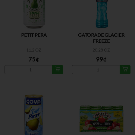
PETIT PERA
GATORADE GLACIER
FREEZE
11.2 OZ
20.28 OZ
75¢
99¢