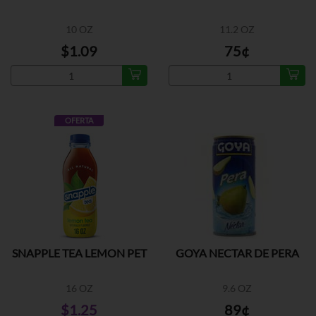
10 OZ
11.2 OZ
$1.09
75¢
OFERTA
SNAPPLE TEA LEMON PET
GOYA NECTAR DE PERA
16 OZ
9.6 OZ
$1.25
89¢