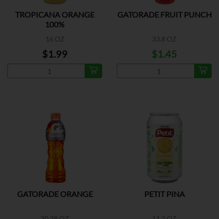
TROPICANA ORANGE
GATORADE FRUIT PUNCH
100%
16 OZ
33.8 OZ
$1.99
$1.45
GATORADE ORANGE
PETIT PINA
20.28 OZ
11.2 OZ