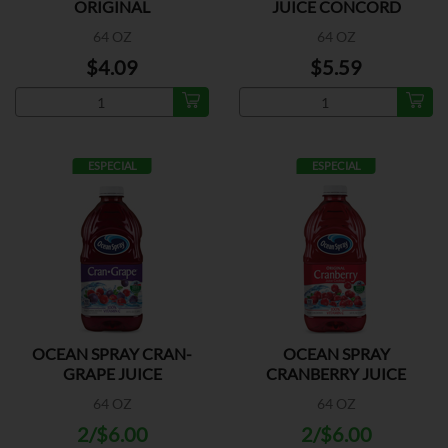
ORIGINAL
JUICE CONCORD
64 OZ
64 OZ
$4.09
$5.59
ESPECIAL
ESPECIAL
OCEAN SPRAY CRAN-
OCEAN SPRAY
GRAPE JUICE
CRANBERRY JUICE
COCKTAIL
64 OZ
64 OZ
2/$6.00
2/$6.00