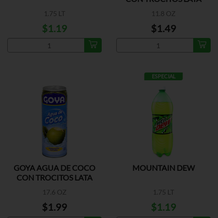
1.75 LT
11.8 OZ
$1.19
$1.49
ESPECIAL
GOYA AGUA DE COCO
MOUNTAIN DEW
CON TROCITOS LATA
17.6 OZ
1.75 LT
$1.99
$1.19