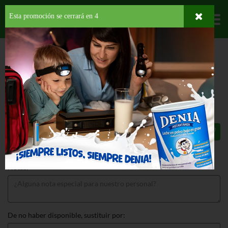
Esta promoción se cerrará en
3
Departamentos
HOME
PROVISIONES
BEBIDAS
SODAS
SPRITE + TEA 8PK
SPRITE + TEA 8PK 12 OZ
$5.79
Total: $5.79
Notas:
De no haber disponible, sustituir por: