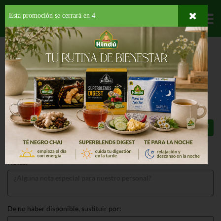
Esta promoción se cerrará en
3
Departamentos
HOME
PROVISIONES
BEBIDAS
SODAS
COCA COLA REGULAR
COCA COLA REGULAR 1.75 LT
$1.59
Total: $1.59
Notas:
De no haber disponible, sustituir por: