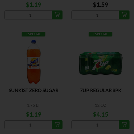
$1.19
$1.59
ESPECIAL
ESPECIAL
SUNKIST ZERO SUGAR
7UP REGULAR 8PK
1.75 LT
12 OZ
$1.19
$4.15