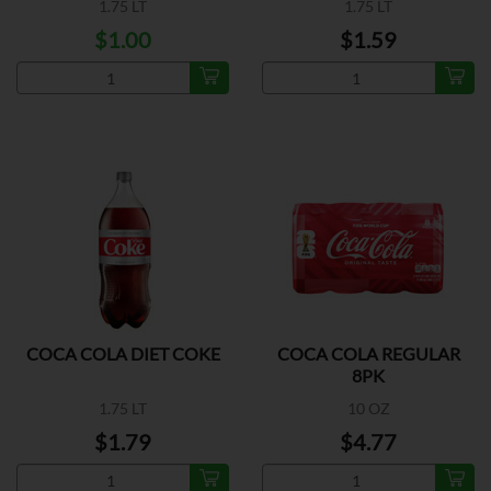
1.75 LT
1.75 LT
$1.00
$1.59
COCA COLA DIET COKE
COCA COLA REGULAR
8PK
1.75 LT
10 OZ
$1.79
$4.77