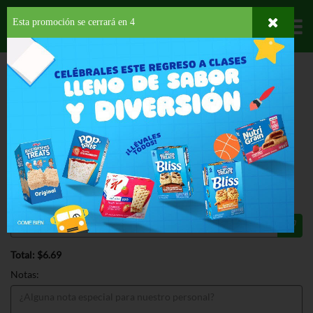
Esta promoción se cerrará en
3
Departamentos
HOME
PROVISIONES
BEBIDAS
SODAS
PEPSI REGULAR 6PK
ESPECIAL
PEPSI REGULAR 6PK 1.75 LT
$6.69
Regular $7.69
Válido hasta: agosto 31, 2026
Total: $6.69
Notas: