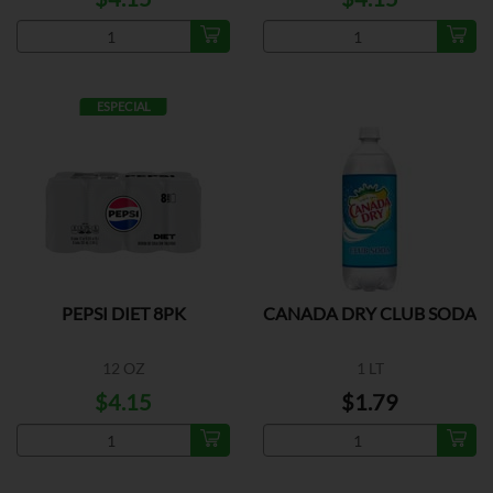
ESPECIAL
PEPSI DIET 8PK
CANADA DRY CLUB SODA
12 OZ
1 LT
$4.15
$1.79