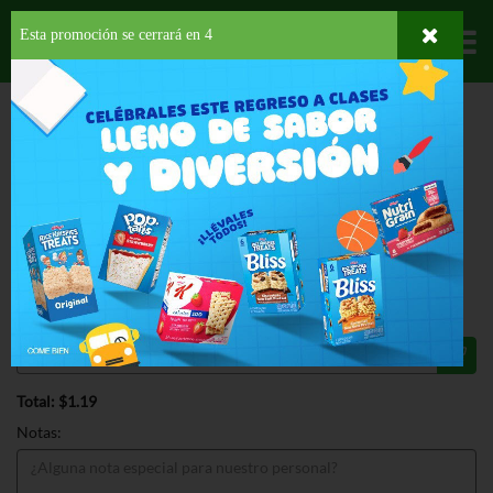
Esta promoción se cerrará en
3
Departamentos
HOME
PROVISIONES
BEBIDAS
SODAS
SUNKIST ZERO SUGAR
ESPECIAL
SUNKIST ZERO SUGAR 1.75 LT
$1.19
Regular $1.35
Válido hasta: agosto 11, 2026
Total: $1.19
Notas: