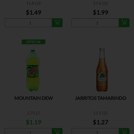
11.8 OZ
17.6 OZ
$1.49
$1.99
ESPECIAL
MOUNTAIN DEW
JARRITOS TAMARINDO
1.75 LT
12.5 OZ
$1.19
$1.27