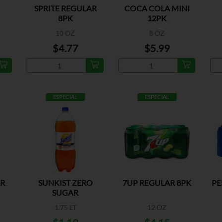
SPRITE REGULAR
COCA COLA MINI
8PK
12PK
10 OZ
8 OZ
$4.77
$5.99
ESPECIAL
ESPECIAL
AR
SUNKIST ZERO
7UP REGULAR 8PK
PE
SUGAR
1.75 LT
12 OZ