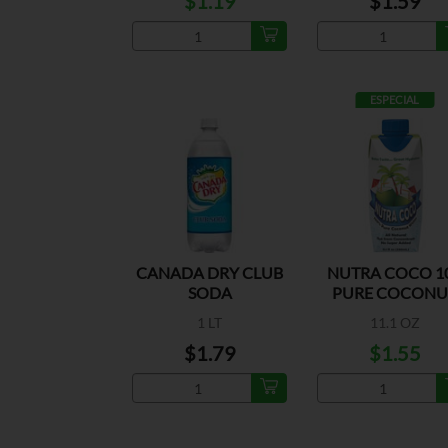
$1.19
$1.59
ESPECIAL
CANADA DRY CLUB
NUTRA COCO 1
SODA
PURE COCONU
WATER
1 LT
11.1 OZ
$1.79
$1.55