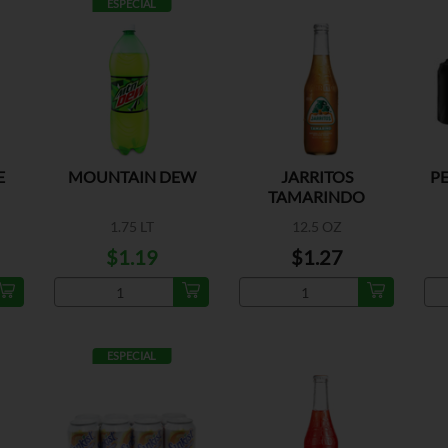
ESPECIAL
E
MOUNTAIN DEW
JARRITOS
PE
TAMARINDO
A
1.75 LT
12.5 OZ
$1.19
$1.27
ESPECIAL