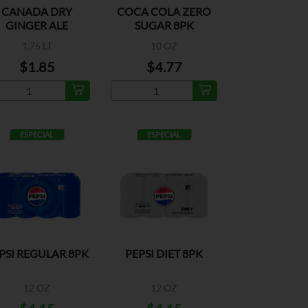
CANADA DRY
COCA COLA ZERO
GINGER ALE
SUGAR 8PK
REFRESCO
1.75 LT
10 OZ
$1.85
$4.77
ESPECIAL
ESPECIAL
PSI REGULAR 8PK
PEPSI DIET 8PK
12 OZ
12 OZ