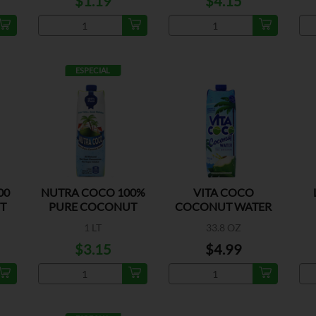
$1.19
$4.15
ESPECIAL
00
NUTRA COCO 100%
VITA COCO
T
PURE COCONUT
COCONUT WATER
WATER
ORIGINAL
1 LT
33.8 OZ
$3.15
$4.99