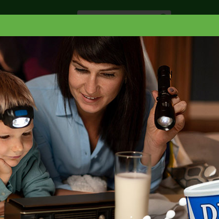
Especiale
Hogar, Salud y
nes
Lácteos
Belleza
Deli y Bakery
O
ZERO SUGAR 8PK
12 OZ