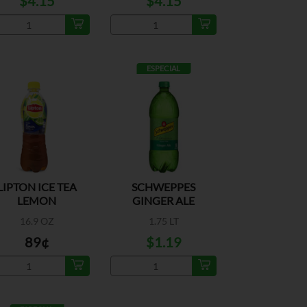
$4.15
$4.15
ESPECIAL
LIPTON ICE TEA
SCHWEPPES
LEMON
GINGER ALE
16.9 OZ
1.75 LT
89¢
$1.19