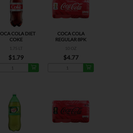
OCA COLA DIET
COCA COLA
COKE
REGULAR 8PK
1.75 LT
10 OZ
$1.79
$4.77