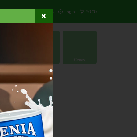
s
Exclusivos
Otros
Login
$0.00
rgánico
Licores
Cenas