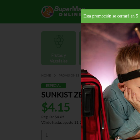
Esta promoción se cerrará en
4
Frutas y
Carnes y
Vegetales
Mariscos
Provisio
HOME
PROVISIONES
BEBIDAS
SODAS
SUNKIST 
ESPECIAL
SUNKIST ZERO SUGAR 8PK 
$4.15
Regular $4.65
Válido hasta: agosto 11, 2026