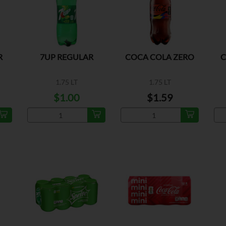
R
7UP REGULAR
COCA COLA ZERO
C
1.75 LT
1.75 LT
$1.00
$1.59