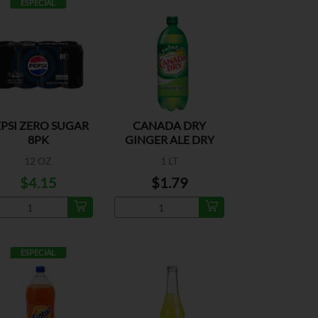
ESPECIAL
PSI ZERO SUGAR
CANADA DRY
8PK
GINGER ALE DRY
MIXERS
12 OZ
1 LT
$4.15
$1.79
ESPECIAL