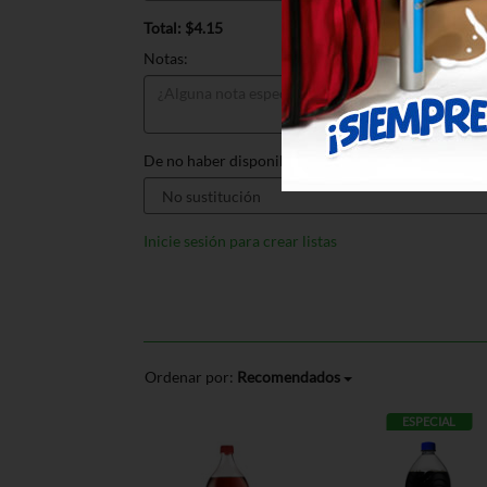
Total: $4.15
Notas:
De no haber disponible, sustituir por:
Inicie sesión para crear listas
Ordenar por:
Recomendados
ESPECIAL