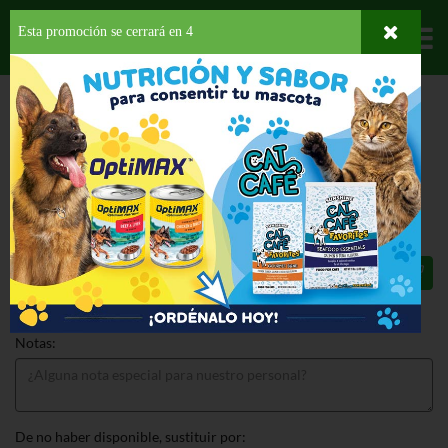
Esta promoción se cerrará en
3
Departamentos
HOME
PROVISIONES
COMIDA INTERNACIONAL
MEXICANA
GOYA
CHILES JALAPENOS
GOYA CHILES JALAPENOS 11 OZ
$1.69
Total: $1.69
Notas:
De no haber disponible, sustituir por: