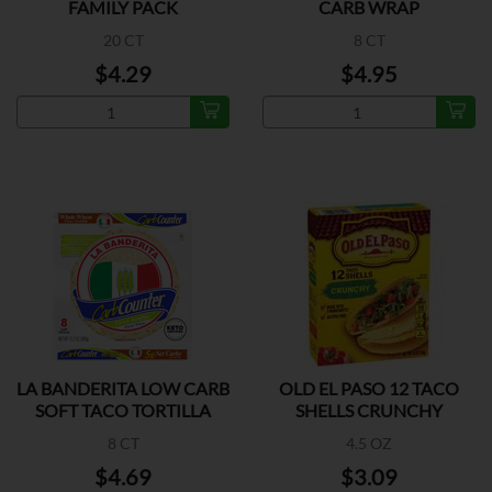
FAMILY PACK
CARB WRAP
20 CT
8 CT
$4.29
$4.95
LA BANDERITA LOW CARB
OLD EL PASO 12 TACO
SOFT TACO TORTILLA
SHELLS CRUNCHY
8 CT
4.5 OZ
$4.69
$3.09