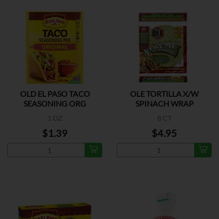
OLD EL PASO TACO
OLE TORTILLA X/W
SEASONING ORG
SPINACH WRAP
1 OZ
8 CT
$1.39
$4.95