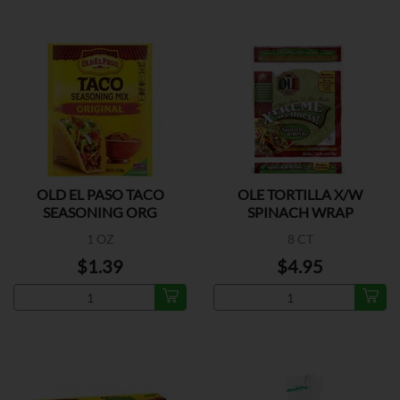
OLD EL PASO TACO
OLE TORTILLA X/W
SEASONING ORG
SPINACH WRAP
1 OZ
8 CT
$1.39
$4.95