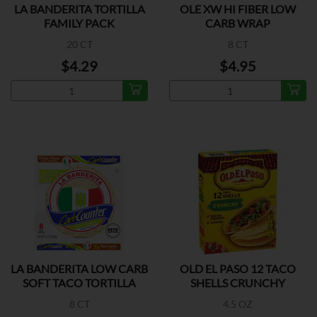
LA BANDERITA TORTILLA
OLE XW HI FIBER LOW
FAMILY PACK
CARB WRAP
20 CT
8 CT
$4.29
$4.95
LA BANDERITA LOW CARB
OLD EL PASO 12 TACO
SOFT TACO TORTILLA
SHELLS CRUNCHY
8 CT
4.5 OZ