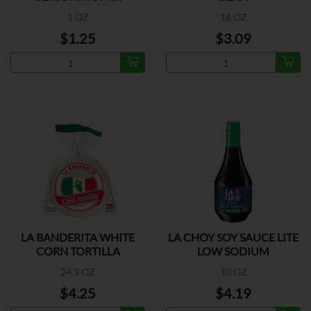
1 OZ
16 OZ
$1.25
$3.09
LA BANDERITA WHITE
LA CHOY SOY SAUCE LITE
CORN TORTILLA
LOW SODIUM
24.9 OZ
10 OZ
$4.25
$4.19