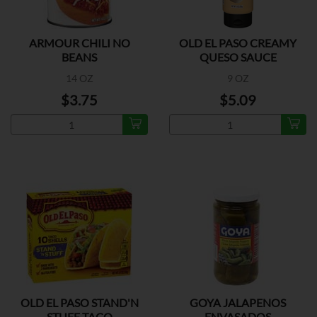
ARMOUR CHILI NO
OLD EL PASO CREAMY
BEANS
QUESO SAUCE
14 OZ
9 OZ
$3.75
$5.09
OLD EL PASO STAND'N
GOYA JALAPENOS
STUFF TACO
ENVASADOS