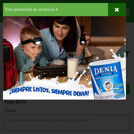
Esta promoción se cerrará en
3
Departamentos
HOME
PROVISIONES
COMIDA INTERNACIONAL
MEXICANA
LA
BANDERITA CARB COUNTER SOFT TACO
LA BANDERITA CARB COUNTER SOFT
TACO 8 CT
$4.79
Total: $4.79
Notas: