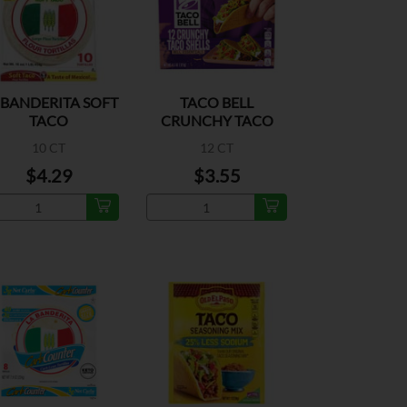
 BANDERITA SOFT
TACO BELL
TACO
CRUNCHY TACO
SHELLS
10 CT
12 CT
$4.29
$3.55