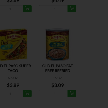
$3.69
$4.49
D EL PASO SUPER
OLD EL PASO FAT
TACO
FREE REFRIED
BEANS
6.6 OZ
16 OZ
$3.89
$3.09