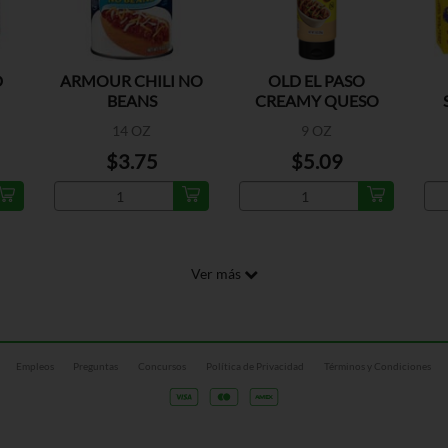
D
ARMOUR CHILI NO
OLD EL PASO
BEANS
CREAMY QUESO
SAUCE
14 OZ
9 OZ
$3.75
$5.09
Ver más
Empleos
Preguntas
Concursos
Política de Privacidad
Términos y Condiciones