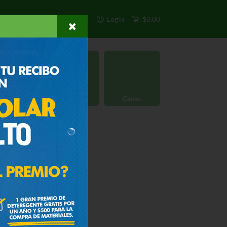
s
Exclusivos
Otros
Login
$0.00
rgánico
Licores
Cenas