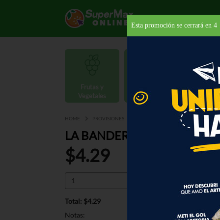
Esta promoción se cerrará en
4
Frutas y
Carnes y
Vegetales
Mariscos
Provisio
HOME
PROVISIONES
COMIDA INTERNACIONAL
ME
LA BANDERITA TORTILLA FA
$4.29
Total: $4.29
Notas: