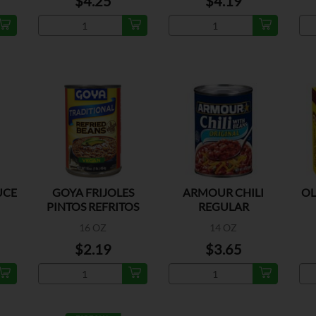
$4.25
$4.19
UCE
GOYA FRIJOLES
ARMOUR CHILI
OL
PINTOS REFRITOS
REGULAR
16 OZ
14 OZ
$2.19
$3.65