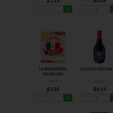
$1.25
$3.09
LA BANDERITA
LA CHOY SOY SA
FAJITA 6IN
10 CT
10 OZ
$3.35
$4.19