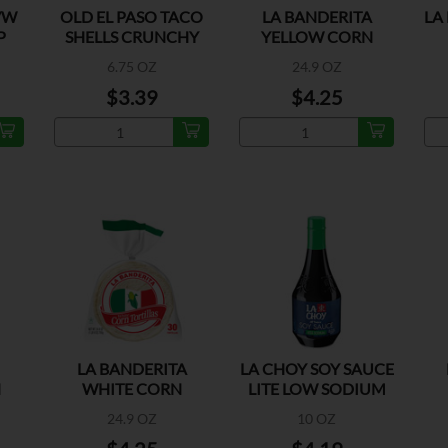
/W
OLD EL PASO TACO
LA BANDERITA
LA
P
SHELLS CRUNCHY
YELLOW CORN
18CT
TORTILLAS
6.75 OZ
24.9 OZ
$3.39
$4.25
LA BANDERITA
LA CHOY SOY SAUCE
N
WHITE CORN
LITE LOW SODIUM
TORTILLA
24.9 OZ
10 OZ