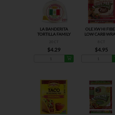
LA BANDERITA
OLE XW HI FIB
TORTILLA FAMILY
LOW CARB WR
PACK
20 CT
8 CT
$4.29
$4.95