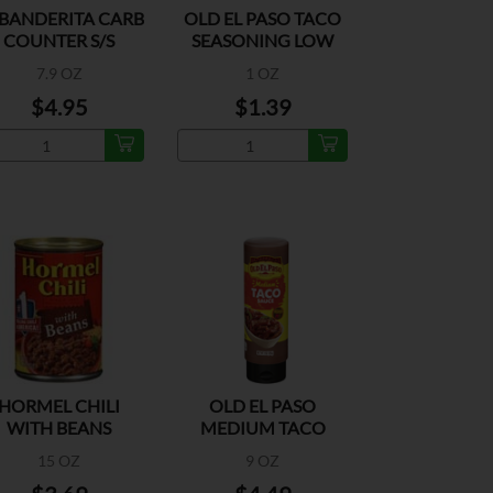
 BANDERITA CARB
OLD EL PASO TACO
COUNTER S/S
SEASONING LOW
TORTILLA
SALT
7.9 OZ
1 OZ
$4.95
$1.39
HORMEL CHILI
OLD EL PASO
WITH BEANS
MEDIUM TACO
SAUCE
15 OZ
9 OZ