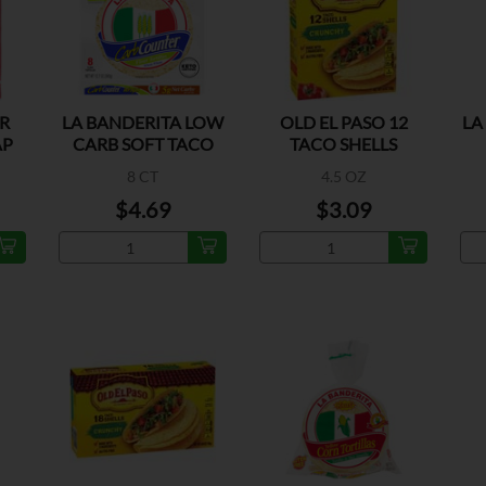
ER
LA BANDERITA LOW
OLD EL PASO 12
LA
AP
CARB SOFT TACO
TACO SHELLS
TORTILLA
CRUNCHY
8 CT
4.5 OZ
$4.69
$3.09