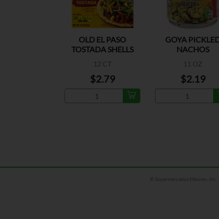
OLD EL PASO
GOYA PICKLE
TOSTADA SHELLS
NACHOS
12 CT
11 OZ
$2.79
$2.19
© Supermercados Máximo, Inc.