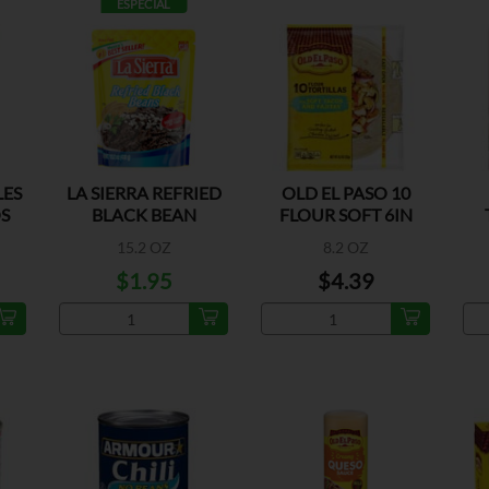
ESPECIAL
LES
LA SIERRA REFRIED
OLD EL PASO 10
OS
BLACK BEAN
FLOUR SOFT 6IN
POUCH
15.2 OZ
8.2 OZ
$1.95
$4.39