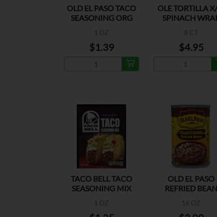
OLD EL PASO TACO
OLE TORTILLA X
SEASONING ORG
SPINACH WRA
1 OZ
8 CT
$1.39
$4.95
TACO BELL TACO
OLD EL PASO
SEASONING MIX
REFRIED BEA
1 OZ
16 OZ