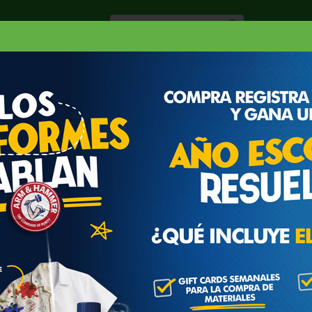
Especiale
Hogar, Salud y
nes
Lácteos
Belleza
Deli y Bakery
O
XICANA
LA BANDERITA TORTILLA FAMILY PACK
MILY PACK 20 CT