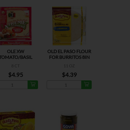
OLE XW
OLD EL PASO FLOUR
TOMATO/BASIL
FOR BURRITOS 8IN
WRAP
8 CT
11 OZ
$4.95
$4.39