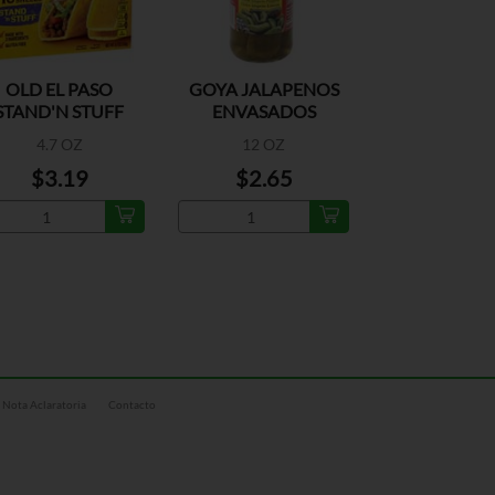
OLD EL PASO
GOYA JALAPENOS
STAND'N STUFF
ENVASADOS
TACO
4.7 OZ
12 OZ
$3.19
$2.65
Nota Aclaratoria
Contacto