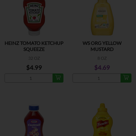
HEINZ TOMATO KETCHUP
WS ORG YELLOW
SQUEEZE
MUSTARD
32 OZ
8 OZ
$4.99
$4.69