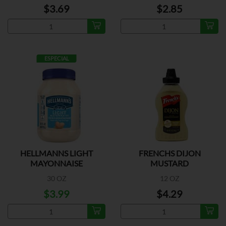
$3.69
$2.85
ESPECIAL
HELLMANNS LIGHT
FRENCHS DIJON
MAYONNAISE
MUSTARD
30 OZ
12 OZ
$3.99
$4.29