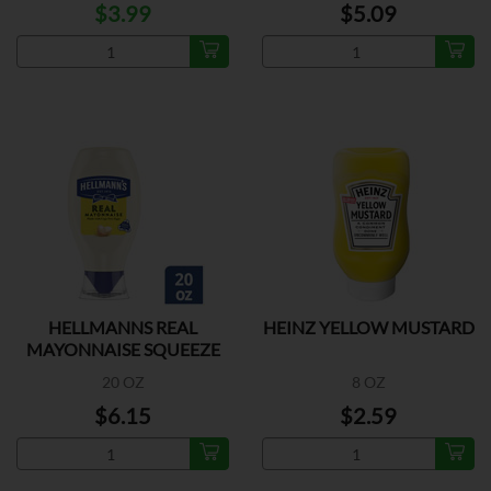
$3.99
$5.09
HELLMANNS REAL
HEINZ YELLOW MUSTARD
MAYONNAISE SQUEEZE
20 OZ
8 OZ
$6.15
$2.59