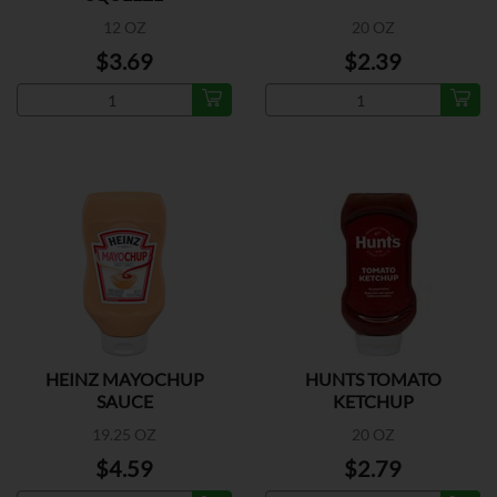
12 OZ
20 OZ
$3.69
$2.39
HEINZ MAYOCHUP
HUNTS TOMATO
SAUCE
KETCHUP
19.25 OZ
20 OZ
$4.59
$2.79