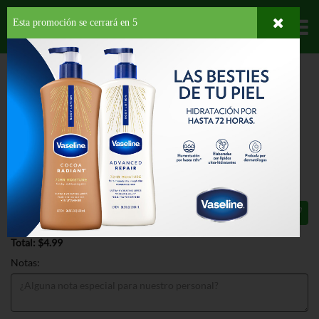
Esta promoción se cerrará en
4
Departamentos
HOME
PROVISIONES
CONDIMENTOS
KETCHUP
HEINZ TOMATO
KETCHUP SQUEEZE
HEINZ TOMATO KETCHUP SQUEEZE
32 OZ
$4.99
Total: $4.99
Notas: