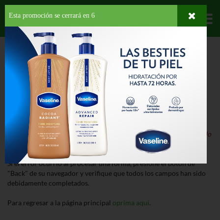
Esta promoción se cerrará en
6
Departamentos
HOME
ERROR
¡Lo Sentimos!
Nuestro sistema ha detectado un error al procesar la página.
Detalle del Error:
El producto que buscas está suspendido o ha sido
descontinuado.
Si el error ocurrió al procesar una forma, presione el botón de
"Back" de su navegador y verifique que todos los campos han sido
debidamente completados.
Para regresar a la página principal
oprima aquí
.