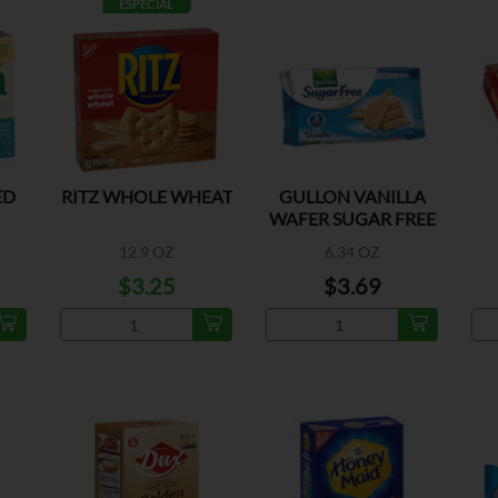
ESPECIAL
ED
RITZ WHOLE WHEAT
GULLON VANILLA
WAFER SUGAR FREE
S
12.9 OZ
6.34 OZ
$3.25
$3.69