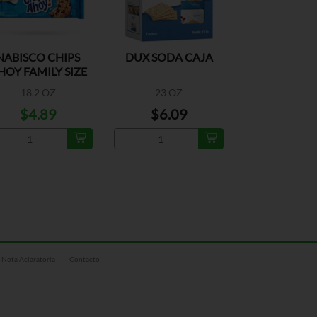
NABISCO CHIPS
DUX SODA CAJA
HOY FAMILY SIZE
18.2 OZ
23 OZ
$4.89
$6.09
Nota Aclaratoria
Contacto