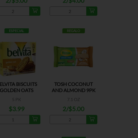
2/$5.00
2/$4.00
ESPECIAL
REGALO
ELVITA BISCUITS
TOSH COCONUT
GOLDEN OATS
AND ALMOND 9PK
5 PK
7.1 OZ
$3.99
2/$5.00