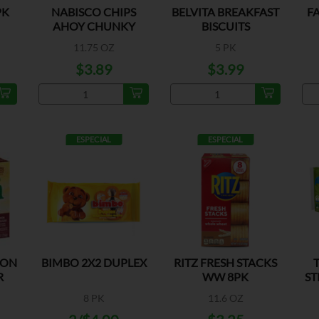
PK
NABISCO CHIPS
BELVITA BREAKFAST
F
AHOY CHUNKY
BISCUITS
CHOCOLATE
BLUEBERRY
11.75 OZ
5 PK
$3.89
$3.99
ESPECIAL
ESPECIAL
MON
BIMBO 2X2 DUPLEX
RITZ FRESH STACKS
R
WW 8PK
ST
8 PK
11.6 OZ