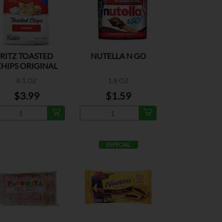
RITZ TOASTED
NUTELLA N GO
HIPS ORIGINAL
8.1 OZ
1.8 OZ
$3.99
$1.59
ESPECIAL