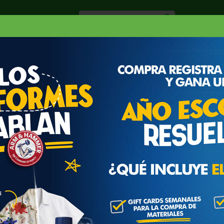
Especiale
Hogar, Salud y
nes
Lácteos
Belleza
Deli y Bakery
O
ALLETAS MARIA
Z