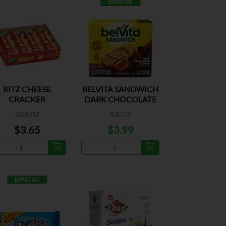
ESPECIAL
RITZ CHEESE
BELVITA SANDWICH
CRACKER
DARK CHOCOLATE
ANDWICHES 8PK
CREME
10.8 OZ
8.8 OZ
$3.65
$3.99
ESPECIAL