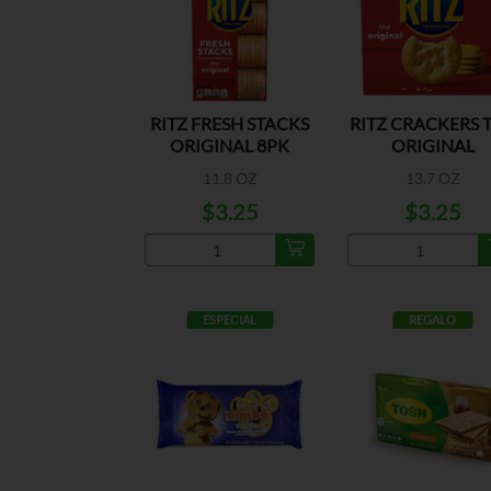
RITZ FRESH STACKS
RITZ CRACKERS 
ORIGINAL 8PK
ORIGINAL
11.8 OZ
13.7 OZ
$3.25
$3.25
ESPECIAL
REGALO