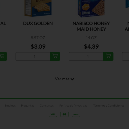
NAL
DUX GOLDEN
NABISCO HONEY
MAID HONEY
A
GRAHAM CRACKERS
8.57 OZ
14 OZ
$3.09
$4.39
Ver más
Empleos
Preguntas
Concursos
Política de Privacidad
Términos y Condiciones