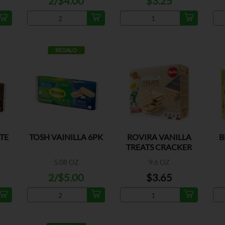
2/$4.00
$3.25
REGALO
TE
TOSH VAINILLA 6PK
ROVIRA VANILLA
B
TREATS CRACKER
5.08 OZ
9.6 OZ
2/$5.00
$3.65