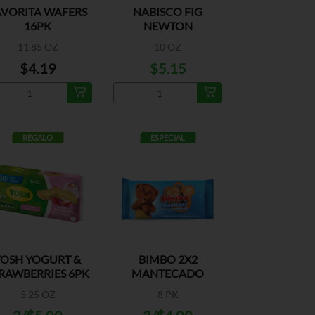
AVORITA WAFERS
NABISCO FIG
16PK
NEWTON
11.85 OZ
10 OZ
$4.19
$5.15
REGALO
ESPECIAL
TOSH YOGURT &
BIMBO 2X2
RAWBERRIES 6PK
MANTECADO
5.25 OZ
8 PK