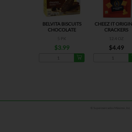
BELVITA BISCUITS
CHEEZ IT ORIGI
CHOCOLATE
CRACKERS
5 PK
12.4 OZ
$3.99
$4.49
© Supermercados Máximo, Inc.