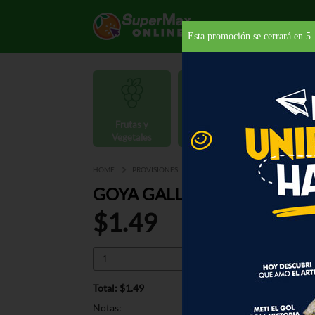
Esta promoción se cerrará en
4
Frutas y
Carnes y
Vegetales
Mariscos
Provisio
HOME
PROVISIONES
GALLETAS
DULCES
GOYA G
GOYA GALLETAS MARIA 7 O
$1.49
Total: $1.49
Notas: