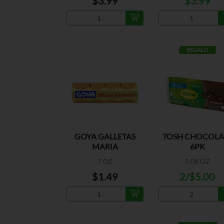
$3.99
$3.99
REGALO
GOYA GALLETAS
TOSH CHOCOLA
MARIA
6PK
7 OZ
5.08 OZ
$1.49
2/$5.00