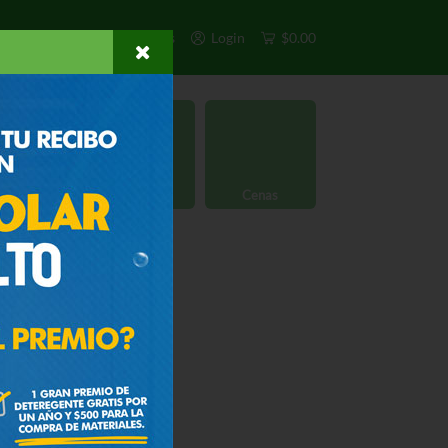
s
Exclusivos
Otros
Login
$0.00
rgánico
Licores
Cenas