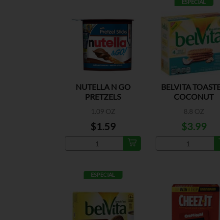
ESPECIAL
NUTELLA N GO
BELVITA TOAST
PRETZELS
COCONUT
1.09 OZ
8.8 OZ
$1.59
$3.99
ESPECIAL