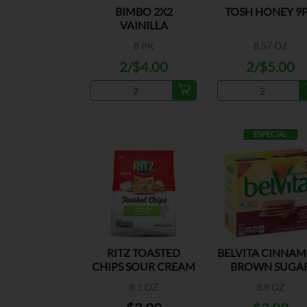
BIMBO 2X2
TOSH HONEY 9
VAINILLA
8 PK
8.57 OZ
2/$4.00
2/$5.00
ESPECIAL
RITZ TOASTED
BELVITA CINNA
CHIPS SOUR CREAM
BROWN SUGA
& ONION
BISCUITS
8.1 OZ
8.8 OZ