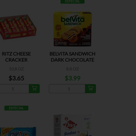
ESPECIAL
RITZ CHEESE
BELVITA SANDWICH
CRACKER
DARK CHOCOLATE
ANDWICHES 8PK
CREME
10.8 OZ
8.8 OZ
$3.65
$3.99
ESPECIAL