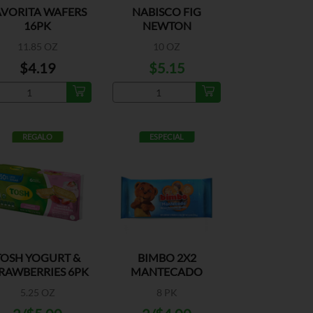
AVORITA WAFERS
NABISCO FIG
16PK
NEWTON
11.85 OZ
10 OZ
$4.19
$5.15
REGALO
ESPECIAL
TOSH YOGURT &
BIMBO 2X2
RAWBERRIES 6PK
MANTECADO
5.25 OZ
8 PK