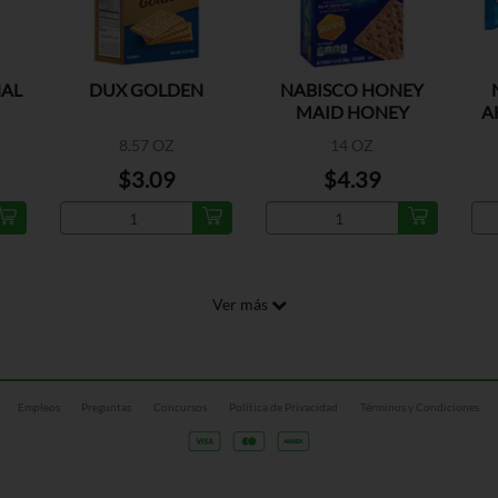
NAL
DUX GOLDEN
NABISCO HONEY
MAID HONEY
A
GRAHAM CRACKERS
8.57 OZ
14 OZ
$3.09
$4.39
Ver más
Empleos
Preguntas
Concursos
Política de Privacidad
Términos y Condiciones