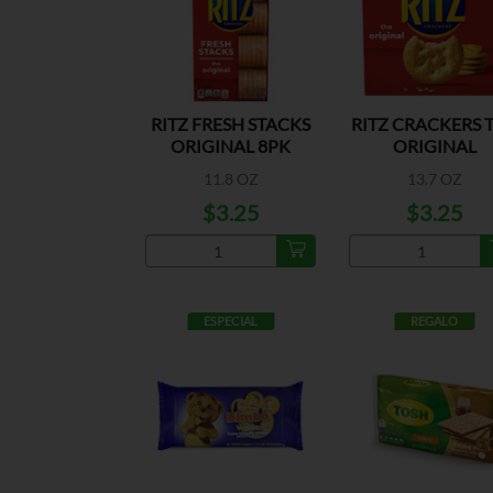
RITZ FRESH STACKS
RITZ CRACKERS 
ORIGINAL 8PK
ORIGINAL
11.8 OZ
13.7 OZ
$3.25
$3.25
ESPECIAL
REGALO