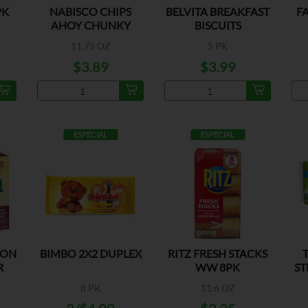
PK
NABISCO CHIPS
BELVITA BREAKFAST
F
AHOY CHUNKY
BISCUITS
CHOCOLATE
BLUEBERRY
11.75 OZ
5 PK
$3.89
$3.99
ESPECIAL
ESPECIAL
MON
BIMBO 2X2 DUPLEX
RITZ FRESH STACKS
R
WW 8PK
ST
8 PK
11.6 OZ