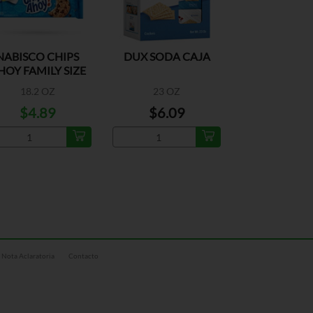
NABISCO CHIPS
DUX SODA CAJA
HOY FAMILY SIZE
18.2 OZ
23 OZ
$4.89
$6.09
Nota Aclaratoria
Contacto