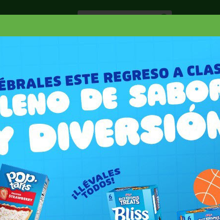
Especiale
Hogar, Salud y
nes
Lácteos
Belleza
Deli y Bakery
O
A BISCUITS GOLDEN OATS
OATS 5 PK