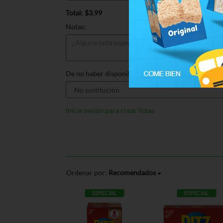
Total: $3.99
Notas:
De no haber disponible, sustituir por:
Inicie sesión para crear listas
Ordenar por:
Recomendados
ESPECIAL
ESPECIAL