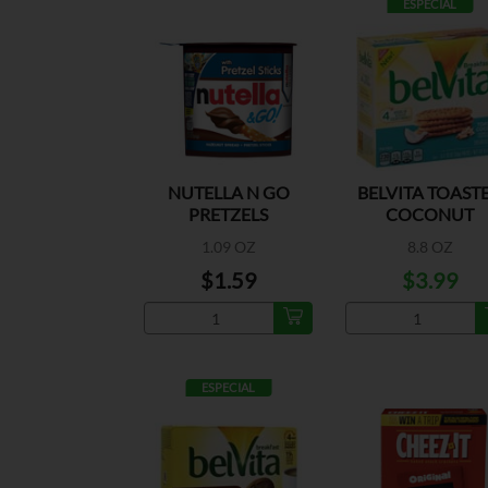
ESPECIAL
NUTELLA N GO
BELVITA TOAST
PRETZELS
COCONUT
1.09 OZ
8.8 OZ
$1.59
$3.99
ESPECIAL