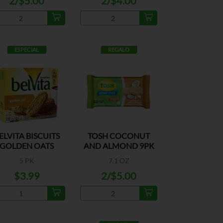
2/$5.00
2/$4.00
ESPECIAL
REGALO
ELVITA BISCUITS
TOSH COCONUT
GOLDEN OATS
AND ALMOND 9PK
5 PK
7.1 OZ
$3.99
2/$5.00