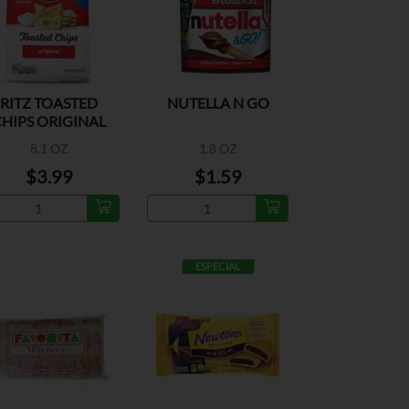
RITZ TOASTED
NUTELLA N GO
HIPS ORIGINAL
8.1 OZ
1.8 OZ
$3.99
$1.59
ESPECIAL