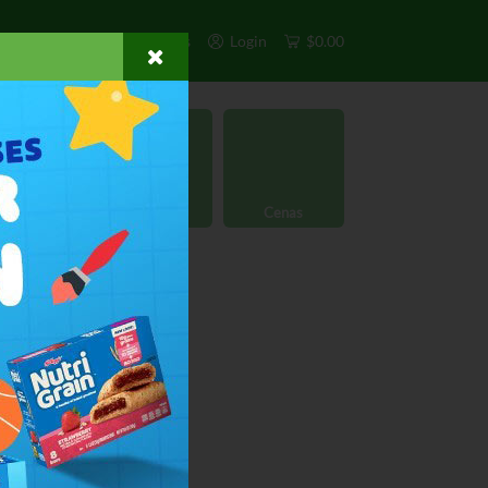
s
Exclusivos
Otros
Login
$0.00
rgánico
Licores
Cenas