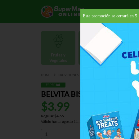
Esta promoción se cerrará en
4
Frutas y
Carnes y
Vegetales
Mariscos
Provisio
HOME
PROVISIONES
GALLETAS
DULCES
BELVIT
ESPECIAL
BELVITA BISCUITS GOLDEN 
$3.99
Regular $4.65
Válido hasta: agosto 11, 2026