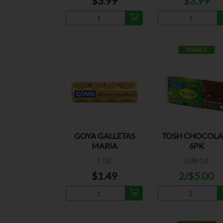
$3.99
$3.99
REGALO
GOYA GALLETAS
TOSH CHOCOLA
MARIA
6PK
7 OZ
5.08 OZ
$1.49
2/$5.00