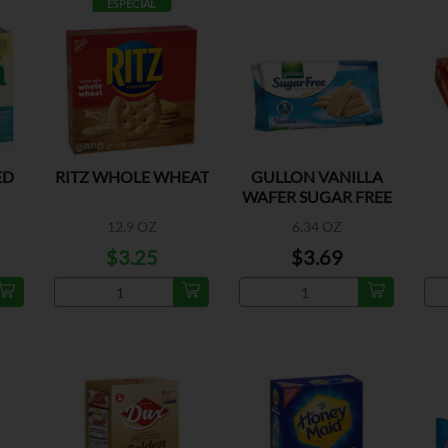
ESPECIAL
ED
RITZ WHOLE WHEAT
GULLON VANILLA
WAFER SUGAR FREE
S
12.9 OZ
6.34 OZ
$3.25
$3.69