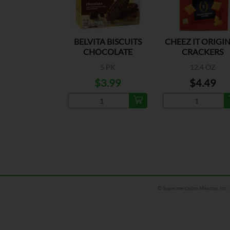
BELVITA BISCUITS
CHEEZ IT ORIGI
CHOCOLATE
CRACKERS
5 PK
12.4 OZ
$3.99
$4.49
© Supermercados Máximo, Inc.