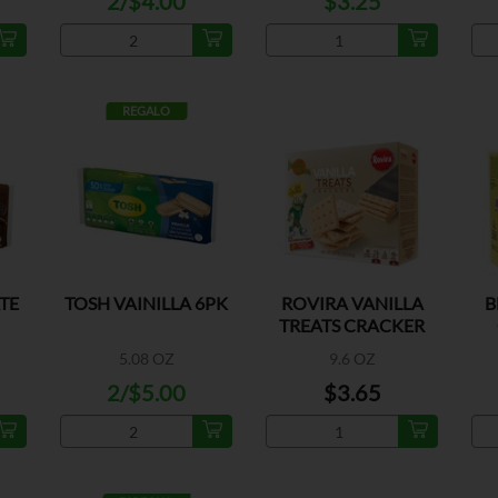
2/$4.00
$3.25
REGALO
TE
TOSH VAINILLA 6PK
ROVIRA VANILLA
B
TREATS CRACKER
5.08 OZ
9.6 OZ
2/$5.00
$3.65