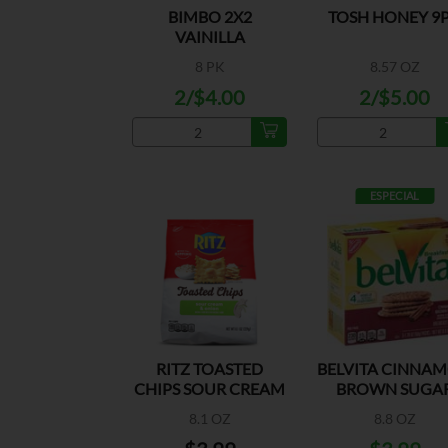
BIMBO 2X2
TOSH HONEY 9
VAINILLA
8 PK
8.57 OZ
2/$4.00
2/$5.00
ESPECIAL
RITZ TOASTED
BELVITA CINNA
CHIPS SOUR CREAM
BROWN SUGA
& ONION
BISCUITS
8.1 OZ
8.8 OZ