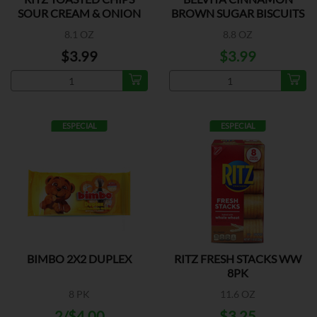
SOUR CREAM & ONION
BROWN SUGAR BISCUITS
8.1 OZ
8.8 OZ
$3.99
$3.99
ESPECIAL
ESPECIAL
BIMBO 2X2 DUPLEX
RITZ FRESH STACKS WW
8PK
8 PK
11.6 OZ
2/$4.00
$3.25