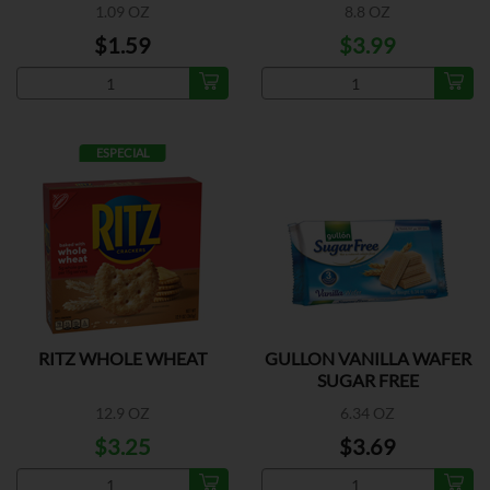
1.09 OZ
8.8 OZ
$1.59
$3.99
ESPECIAL
RITZ WHOLE WHEAT
GULLON VANILLA WAFER
SUGAR FREE
12.9 OZ
6.34 OZ
$3.25
$3.69