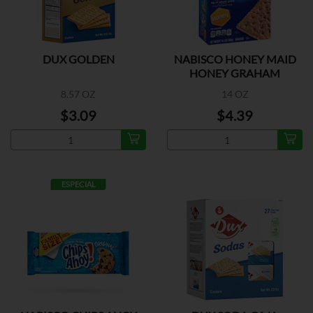
DUX GOLDEN
NABISCO HONEY MAID
HONEY GRAHAM
CRACKERS
8.57 OZ
14 OZ
$3.09
$4.39
ESPECIAL