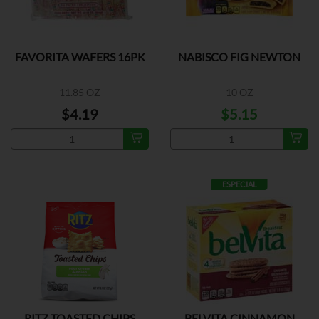
FAVORITA WAFERS 16PK
NABISCO FIG NEWTON
11.85 OZ
10 OZ
$4.19
$5.15
ESPECIAL
RITZ TOASTED CHIPS
BELVITA CINNAMON