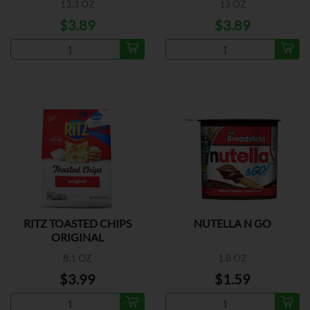
13.3 OZ
13 OZ
$3.89
$3.89
RITZ TOASTED CHIPS
NUTELLA N GO
ORIGINAL
8.1 OZ
1.8 OZ
$3.99
$1.59