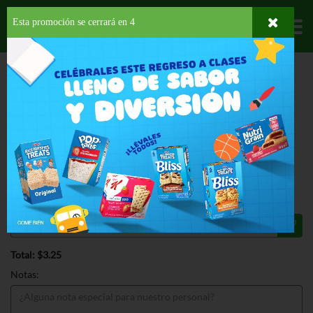
Esta promoción se cerrará en
3
Departamentos
HOME
PROVISIONES
GALLETAS
SALADAS
RITZ WHOLE WHEAT
ESPECIAL
RITZ WHOLE WHEAT 12.9 OZ
$3.25
Regular $4.39
Válido hasta: agosto 11, 2026
Total: $3.25
Notas: