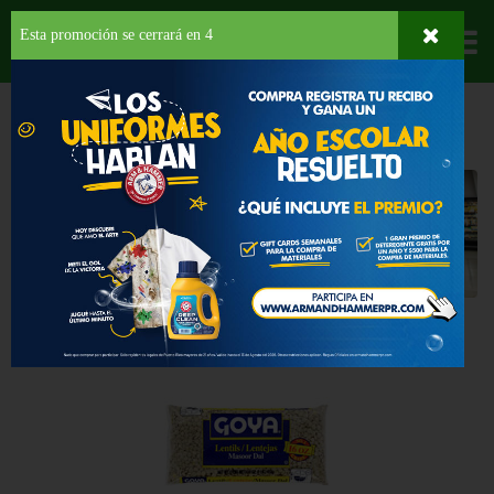
Esta promoción se cerrará en
3
Departamentos
HOME
PROVISIONES
GRANOS
Granos
Seleccione una categoría
Back