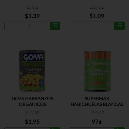
15 OZ
15.5 OZ
$1.39
$1.09
GOYA GARBANZOS
SUPERMAX
ORGANICOS
HABICHUELAS BLANCAS
15.5 OZ
15.5 OZ
$1.95
97¢