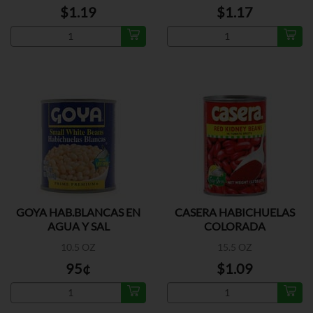
$1.19
$1.17
GOYA HAB.BLANCAS EN
CASERA HABICHUELAS
AGUA Y SAL
COLORADA
10.5 OZ
15.5 OZ
95¢
$1.09