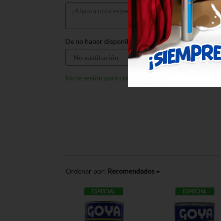
De no haber disponible, sustituir por:
Inicie sesión para crear listas
Ordenar por:
Recomendados
ESPECIAL
ESPECIAL