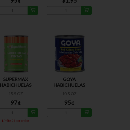
95¢
$1.95
SUPERMAX
GOYA
HABICHUELAS
HABICHUELAS
PINTAS
COLORADAS EN
15.5 OZ
10.5 OZ
AGUA Y SAL
97¢
95¢
Límite 24 por orden