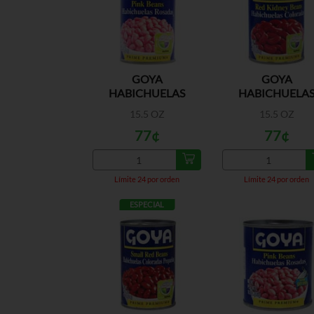
GOYA
GOYA
HABICHUELAS
HABICHUELA
ROSADAS EN AGUA
COLORADAS E
15.5 OZ
15.5 OZ
Y SAL
AGUA Y SAL
77¢
77¢
Límite 24 por orden
Límite 24 por orden
ESPECIAL