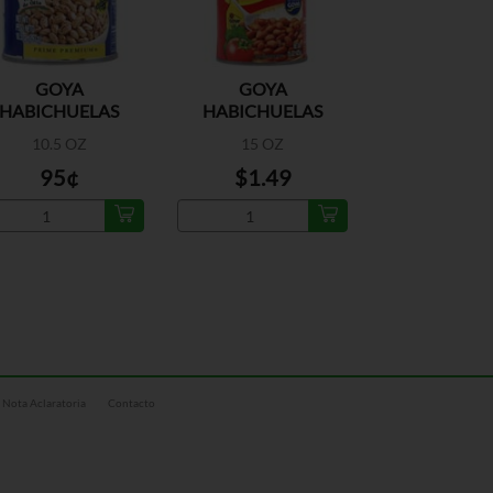
GOYA
GOYA
HABICHUELAS
HABICHUELAS
INTAS EN AGUA Y
PINTAS GUISADAS
10.5 OZ
15 OZ
SAL
95¢
$1.49
Nota Aclaratoria
Contacto