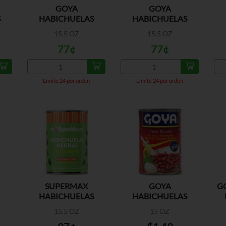
GOYA
GOYA
S
HABICHUELAS
HABICHUELAS
GUA
BLANCAS EN AGUA
PINTAS EN AGUA Y
15.5 OZ
15.5 OZ
Y SAL
SAL
77¢
77¢
Límite 24 por orden
Límite 24 por orden
SUPERMAX
GOYA
G
HABICHUELAS
HABICHUELAS
NEGRAS
ROSADAS GUISADAS
15.5 OZ
15 OZ