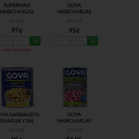
SUPERMAX
GOYA
HABICHUELAS
HABICHUELAS
COLORADAS
COLORADAS
15.5 OZ
10.5 OZ
PEQUENAS A/S
97¢
95¢
Límite 24 por orden
OYA GARBANZOS
GOYA
EN AGUA Y SAL
HABICHUELAS
ROSADAS
10.5 OZ
15.5 OZ
ORGANICAS