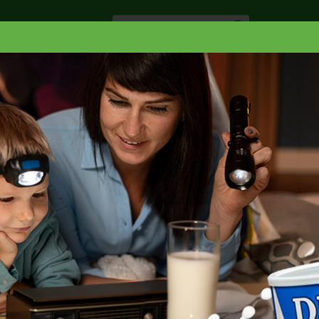
Especiale
Hogar, Salud y
nes
Lácteos
Belleza
Deli y Bakery
O
RIO GANDULES