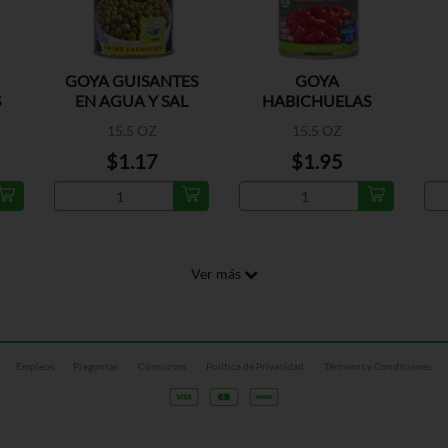
GOYA GUISANTES
GOYA
S
EN AGUA Y SAL
HABICHUELAS
COLORADAS
P
15.5 OZ
15.5 OZ
ORGANICAS
$1.17
$1.95
Ver más
Empleos
Preguntas
Concursos
Política de Privacidad
Términos y Condiciones