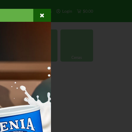
s
Exclusivos
Otros
Login
$0.00
rgánico
Licores
Cenas