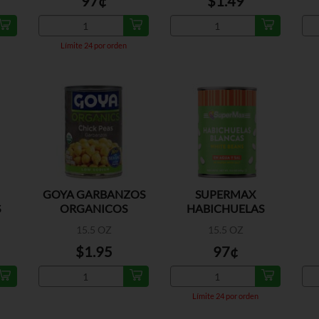
97¢
$1.49
Límite 24 por orden
GOYA GARBANZOS
SUPERMAX
S
ORGANICOS
HABICHUELAS
BLANCAS
15.5 OZ
15.5 OZ
$1.95
97¢
Límite 24 por orden