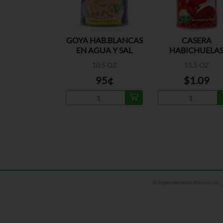
GOYA HAB.BLANCAS
CASERA
EN AGUA Y SAL
HABICHUELA
COLORADA
10.5 OZ
15.5 OZ
95¢
$1.09
© Supermercados Máximo, Inc.