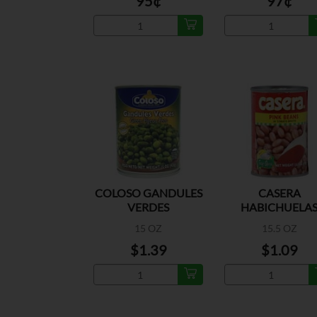
95¢
97¢
COLOSO GANDULES
CASERA
VERDES
HABICHUELA
ROSADAS
15 OZ
15.5 OZ
$1.39
$1.09