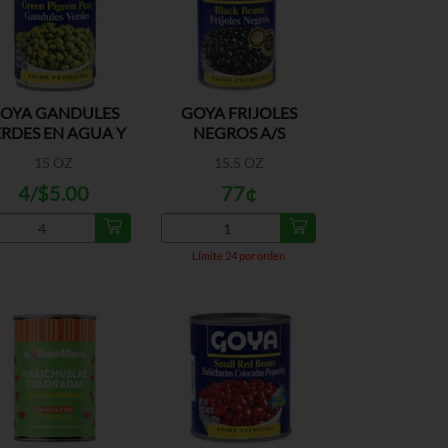
OYA GANDULES
GOYA FRIJOLES
RDES EN AGUA Y
NEGROS A/S
SAL
15 OZ
15.5 OZ
4/$5.00
77¢
Límite 24 por orden