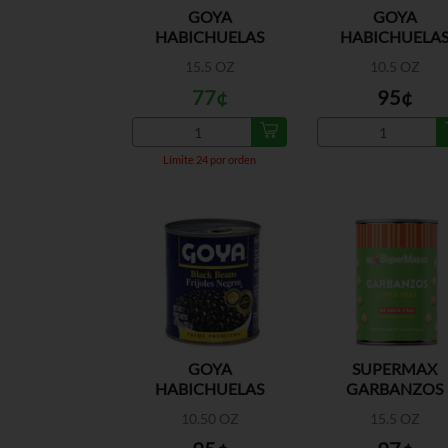
GOYA
GOYA
HABICHUELAS
HABICHUELA
COLORADAS
ROSADAS EN A
15.5 OZ
10.5 OZ
PEQUENAS A/S
Y SAL
77¢
95¢
Límite 24 por orden
GOYA
SUPERMAX
HABICHUELAS
GARBANZOS
NEGRAS EN AGUA Y
10.50 OZ
15.5 OZ
SAL