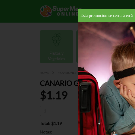
Esta promoción se cerrará en
4
Frutas y
Carnes y
Vegetales
Mariscos
Provisio
HOME
PROVISIONES
GRANOS
GANDULES
CANA
CANARIO GANDULES 15 OZ
$1.19
Total: $1.19
Notas: