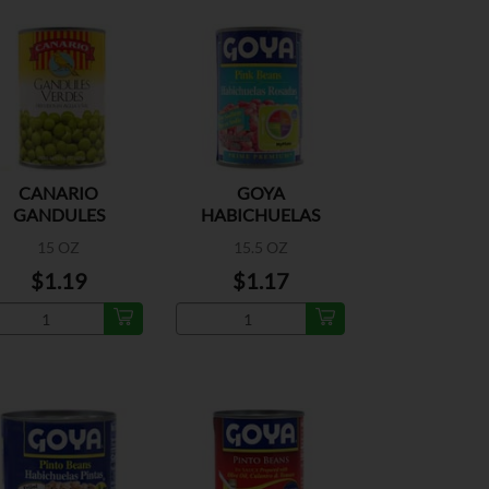
CANARIO
GOYA
GANDULES
HABICHUELAS
ROSADAS BAJA
15 OZ
15.5 OZ
SODIO
$1.19
$1.17