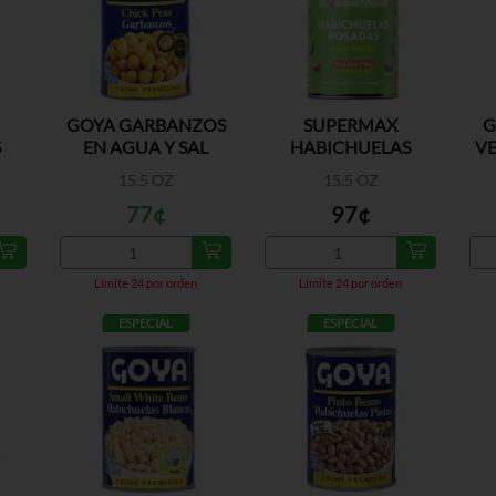
GOYA GARBANZOS
SUPERMAX
G
S
EN AGUA Y SAL
HABICHUELAS
VE
N
ROSADAS
15.5 OZ
15.5 OZ
77¢
97¢
Límite 24 por orden
Límite 24 por orden
ESPECIAL
ESPECIAL