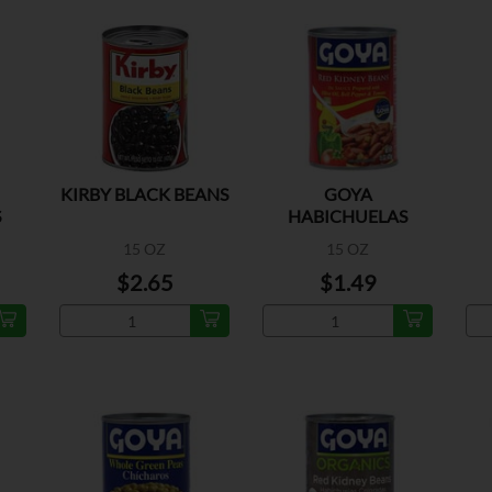
KIRBY BLACK BEANS
GOYA
S
HABICHUELAS
COLORADA
15 OZ
15 OZ
GUISADAS
$2.65
$1.49