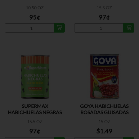
10.50 OZ
15.5 OZ
95¢
97¢
SUPERMAX
GOYA HABICHUELAS
HABICHUELAS NEGRAS
ROSADAS GUISADAS
15.5 OZ
15 OZ
97¢
$1.49