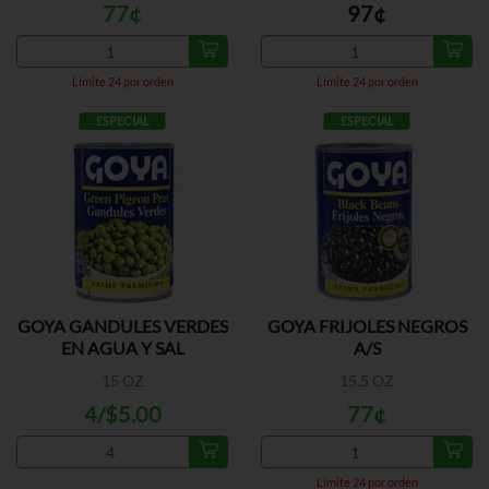
77¢
97¢
Límite 24 por orden
Límite 24 por orden
ESPECIAL
ESPECIAL
GOYA GANDULES VERDES
GOYA FRIJOLES NEGROS
EN AGUA Y SAL
A/S
15 OZ
15.5 OZ
4/$5.00
77¢
Límite 24 por orden