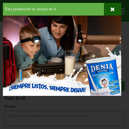
Esta promoción se cerrará en
3
Departamentos
HOME
PROVISIONES
GRANOS
HABICHUELAS PINTAS
GOYA
HABICHUELAS PINTAS ORGANICAS
GOYA HABICHUELAS PINTAS
ORGANICAS 15.5 OZ
$1.95
Total: $1.95
Notas: