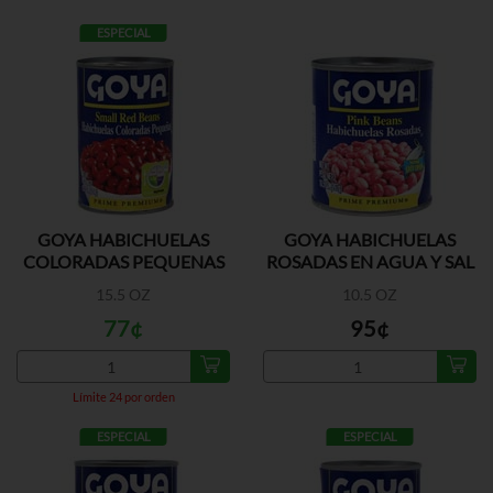
ESPECIAL
GOYA HABICHUELAS
GOYA HABICHUELAS
COLORADAS PEQUENAS
ROSADAS EN AGUA Y SAL
A/S
15.5 OZ
10.5 OZ
77¢
95¢
Límite 24 por orden
ESPECIAL
ESPECIAL