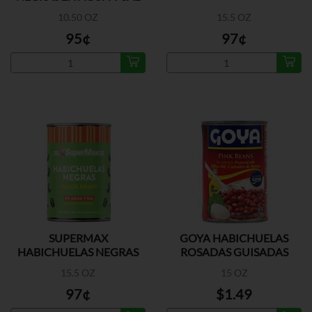
10.50 OZ
15.5 OZ
95¢
97¢
SUPERMAX
GOYA HABICHUELAS
HABICHUELAS NEGRAS
ROSADAS GUISADAS
15.5 OZ
15 OZ
97¢
$1.49