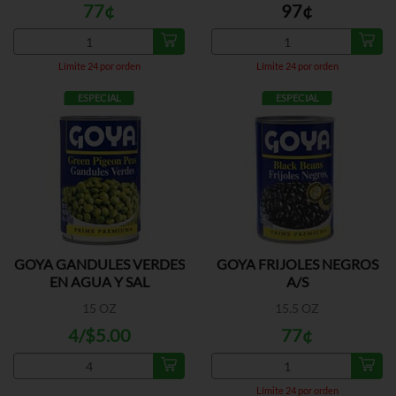
77¢
97¢
Límite 24 por orden
Límite 24 por orden
ESPECIAL
ESPECIAL
GOYA GANDULES VERDES
GOYA FRIJOLES NEGROS
EN AGUA Y SAL
A/S
15 OZ
15.5 OZ
4/$5.00
77¢
Límite 24 por orden