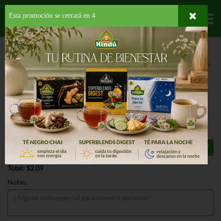
Esta promoción se cerrará en
3
Departamentos
HOME
PROVISIONES
GRANOS
OTROS GRANOS
GOYA HABICHUELAS
ROMANAS A/S
GOYA HABICHUELAS ROMANAS A/S
29 OZ
$2.09
Total: $2.09
Notas: