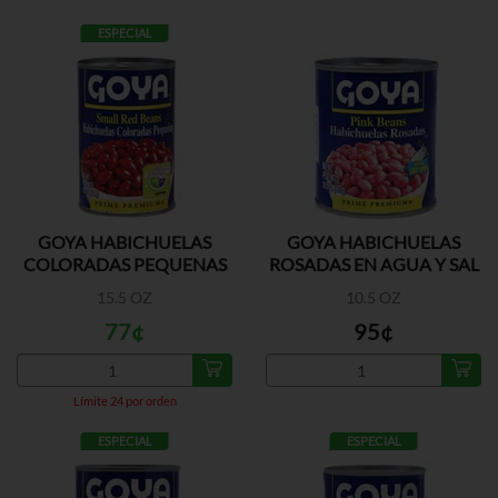
ESPECIAL
GOYA HABICHUELAS
GOYA HABICHUELAS
COLORADAS PEQUENAS
ROSADAS EN AGUA Y SAL
A/S
15.5 OZ
10.5 OZ
77¢
95¢
Límite 24 por orden
ESPECIAL
ESPECIAL