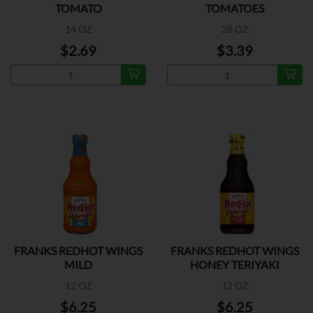
TOMATO
TOMATOES
14 OZ
28 OZ
$2.69
$3.39
FRANKS REDHOT WINGS
FRANKS REDHOT WINGS
MILD
HONEY TERIYAKI
12 OZ
12 OZ
$6.25
$6.25