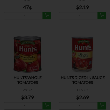
47¢
$2.19
HUNTS WHOLE
HUNTS DICED IN SAUCE
TOMATOES
TOMATOES
28 OZ
14.5 OZ
$3.79
$2.69