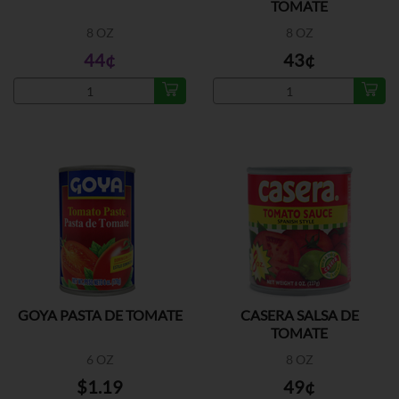
TOMATE
8 OZ
8 OZ
44¢
43¢
GOYA PASTA DE TOMATE
CASERA SALSA DE
TOMATE
6 OZ
8 OZ
$1.19
49¢