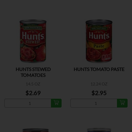
HUNTS STEWED
HUNTS TOMATO PASTE
TOMATOES
14.5 OZ
12.24 OZ
$2.69
$2.95