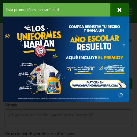
Esta promoción se cerrará en
3
Departamentos
HOME
PROVISIONES
SALSAS
SALSA DE TOMATE
GOYA SALSA BAJA EN
SODIO
GOYA SALSA BAJA EN SODIO 8 OZ
59¢
Total: $0.59
Notas:
De no haber disponible, sustituir por: