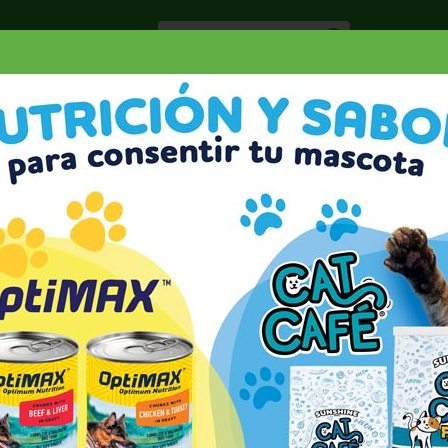
Especiale
Hogar, Salud y
nes
Lácteos
Belleza
Deli y Bakery
O
HUNTS TOMATO PASTE W/BASIL/GARLIC/OREG
Z