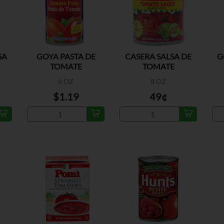
SA
GOYA PASTA DE
CASERA SALSA DE
G
TOMATE
TOMATE
6 OZ
8 OZ
$1.19
49¢