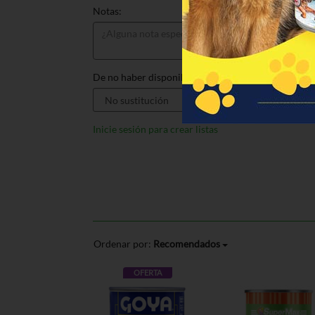
Notas:
De no haber disponible, sustituir por:
Inicie sesión para crear listas
Ordenar por:
Recomendados
OFERTA