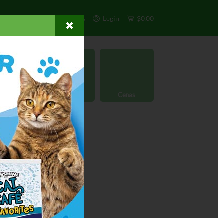
s
Exclusivos
Otros
Login
$0.00
rgánico
Licores
Cenas