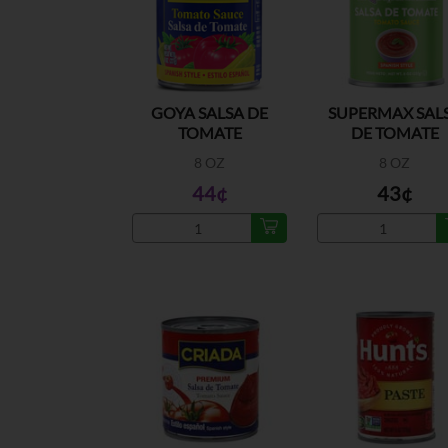
GOYA SALSA DE
SUPERMAX SAL
TOMATE
DE TOMATE
8 OZ
8 OZ
44¢
43¢