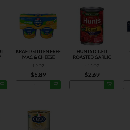
OT
KRAFT GLUTEN FREE
HUNTS DICED
Y
MAC & CHEESE
ROASTED GARLIC
1.9 OZ
14.5 OZ
$5.89
$2.69