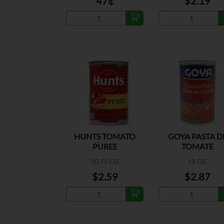
47¢
$2.19
HUNTS TOMATO
GOYA PASTA D
PUREE
TOMATE
10.75 OZ
18 OZ
$2.59
$2.87