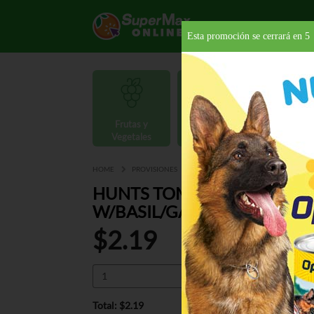
Esta promoción se cerrará en
4
Frutas y
Carnes y
Vegetales
Mariscos
Provisio
HOME
PROVISIONES
SALSAS
SALSA DE TOMATE
HUNTS TOMATO PASTE
W/BASIL/GARLIC/OREG 6 O
$2.19
Total: $2.19