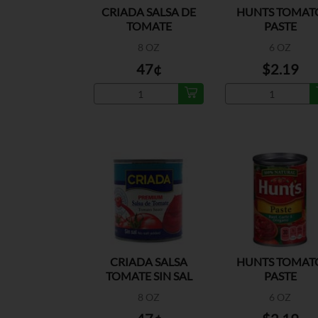
CRIADA SALSA DE
HUNTS TOMAT
TOMATE
PASTE
8 OZ
6 OZ
47¢
$2.19
CRIADA SALSA
HUNTS TOMAT
TOMATE SIN SAL
PASTE
W/BASIL/GARLIC
8 OZ
6 OZ