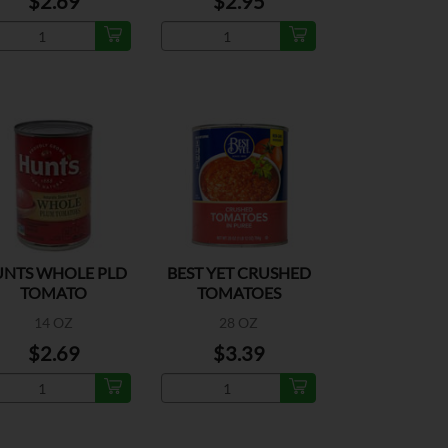
$2.69
$2.95
NTS WHOLE PLD
BEST YET CRUSHED
TOMATO
TOMATOES
14 OZ
28 OZ
$2.69
$3.39