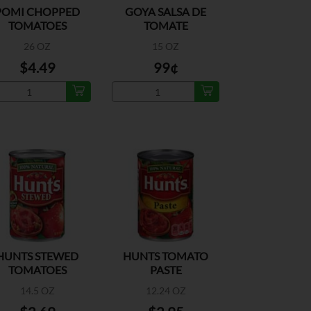
POMI CHOPPED
GOYA SALSA DE
TOMATOES
TOMATE
26 OZ
15 OZ
$4.49
99¢
HUNTS STEWED
HUNTS TOMATO
TOMATOES
PASTE
14.5 OZ
12.24 OZ