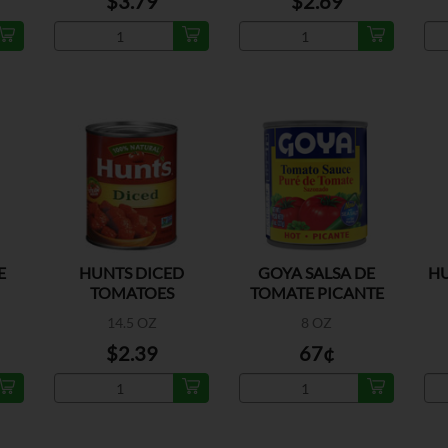
$3.79
$2.69
E
HUNTS DICED
GOYA SALSA DE
HU
TOMATOES
TOMATE PICANTE
14.5 OZ
8 OZ
$2.39
67¢