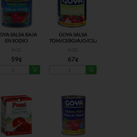
OYA SALSA BAJA
GOYA SALSA
EN SODIO
TOM/CEBO/AJO/CILANTRO
8 OZ
8 OZ
59¢
67¢