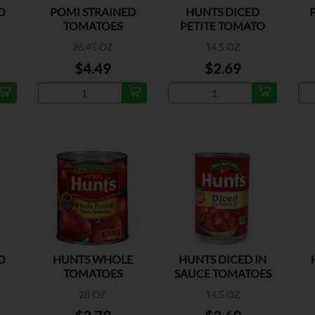
O
POMI STRAINED
HUNTS DICED
TOMATOES
PETITE TOMATO
26.45 OZ
14.5 OZ
$4.49
$2.69
O
HUNTS WHOLE
HUNTS DICED IN
TOMATOES
SAUCE TOMATOES
/OREG
28 OZ
14.5 OZ