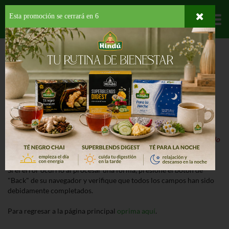
Esta promoción se cerrará en
5
Departamentos
HOME
ERROR
¡Lo Sentimos!
Nuestro sistema ha detectado un error al procesar la página.
Detalle del Error:
El producto que buscas está suspendido o ha sido
descontinuado.
Si el error ocurrió al procesar una forma, presione el botón de
"Back" de su navegador y verifique que todos los campos han sido
debidamente completados.
Para regresar a la página principal
oprima aquí
.