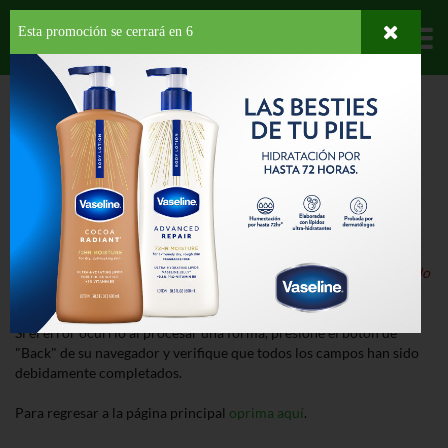
Esta promoción se cerrará en
6
Departamentos
HOME
ERROR
¡Lo Sentimos!
Nuestro sistema ha detectado un error al procesar la página.
Detalle del Error:
El producto que buscas está suspendido o ha sido
descontinuado.
Si el error ocurrió al procesar una forma, presione el botón de
"Back" de su navegador y verifique que todos los campos han sido
debidamente completados.
Para regresar a la página principal
oprima aquí
.