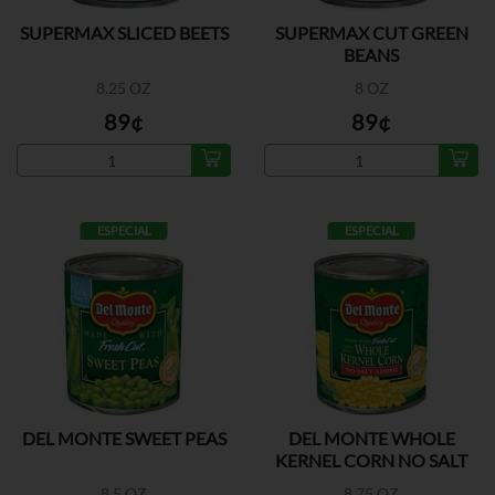
SUPERMAX SLICED BEETS
SUPERMAX CUT GREEN
BEANS
8.25 OZ
8 OZ
89¢
89¢
ESPECIAL
ESPECIAL
DEL MONTE SWEET PEAS
DEL MONTE WHOLE
KERNEL CORN NO SALT
8.5 OZ
8.75 OZ