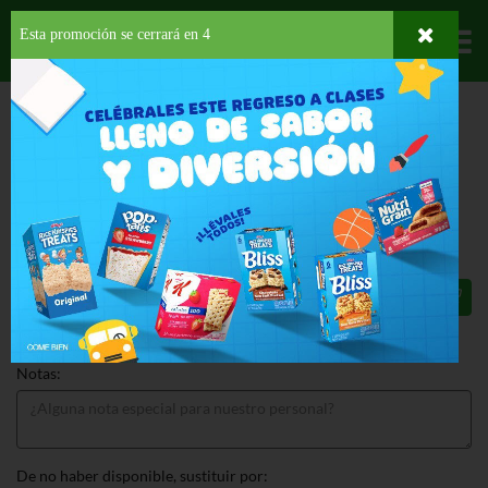
Esta promoción se cerrará en
3
Departamentos
HOME
PROVISIONES
VEGETALES ENLATADOS
SETAS
GOYA SETAS
REBANADAS
GOYA SETAS REBANADAS 4.5 OZ
$3.89
Total: $3.89
Notas:
De no haber disponible, sustituir por: