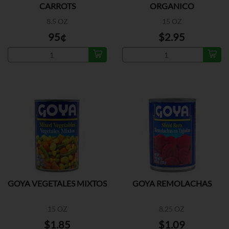
CARROTS
ORGANICO
8.5 OZ
15 OZ
95¢
$2.95
GOYA VEGETALES MIXTOS
GOYA REMOLACHAS
15 OZ
8.25 OZ
$1.85
$1.09