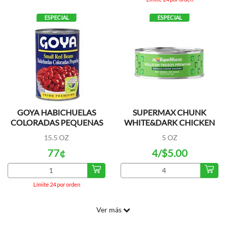
ESPECIAL
ESPECIAL
GOYA HABICHUELAS
SUPERMAX CHUNK
COLORADAS PEQUENAS
WHITE&DARK CHICKEN
A/S
WATER
15.5 OZ
5 OZ
77¢
4/$5.00
Límite 24 por orden
Ver más