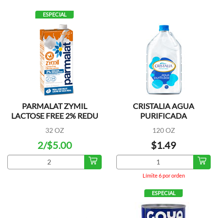
ESPECIAL
PARMALAT ZYMIL
CRISTALIA AGUA
LACTOSE FREE 2% REDU
PURIFICADA
FAT
32 OZ
120 OZ
2/$5.00
$1.49
Límite 6 por orden
ESPECIAL