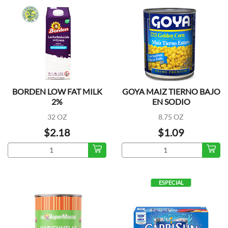
BORDEN LOW FAT MILK
GOYA MAIZ TIERNO BAJO
2%
EN SODIO
32 OZ
8.75 OZ
$2.18
$1.09
ESPECIAL