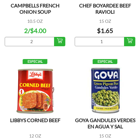
CAMPBELLS FRENCH
CHEF BOYARDEE BEEF
ONION SOUP
RAVIOLI
10.5 OZ
15 OZ
2/$4.00
$1.65
ESPECIAL
ESPECIAL
LIBBYS CORNED BEEF
GOYA GANDULES VERDES
EN AGUA Y SAL
12 OZ
15 OZ