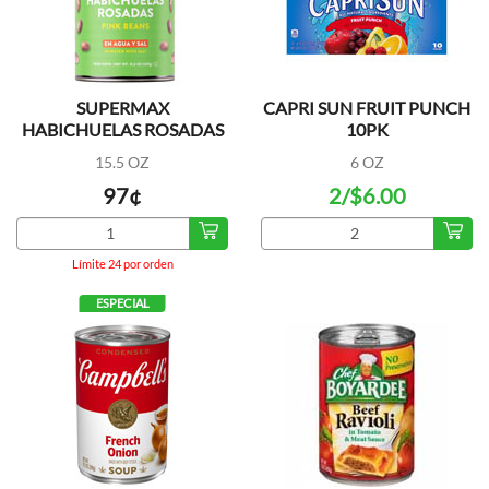
SUPERMAX
CAPRI SUN FRUIT PUNCH
HABICHUELAS ROSADAS
10PK
15.5 OZ
6 OZ
97¢
2/$6.00
Límite 24 por orden
ESPECIAL