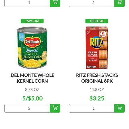
ESPECIAL
ESPECIAL
DEL MONTE WHOLE
RITZ FRESH STACKS
KERNEL CORN
ORIGINAL 8PK
8.75 OZ
11.8 OZ
5/$5.00
$3.25