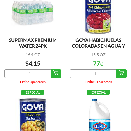
SUPERMAX PREMIUM
GOYA HABICHUELAS
WATER 24PK
COLORADAS EN AGUA Y
SAL
16.9 OZ
15.5 OZ
$4.15
77¢
Límite 3 por orden
Límite 24 por orden
ESPECIAL
ESPECIAL