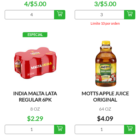
4/$5.00
3/$5.00
Límite 10 por orden
ESPECIAL
INDIA MALTA LATA
MOTTS APPLE JUICE
REGULAR 6PK
ORIGINAL
8 OZ
64 OZ
$2.29
$4.09