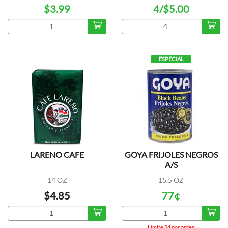
$3.99
4/$5.00
ESPECIAL
LARENO CAFE
GOYA FRIJOLES NEGROS
A/S
14 OZ
15.5 OZ
$4.85
77¢
Límite 24 por orden