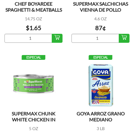
CHEF BOYARDEE
SUPERMAX SALCHICHAS
SPAGHETTI & MEATBALLS
VIENNA DE POLLO
14.75 OZ
4.6 OZ
$1.65
87¢
ESPECIAL
ESPECIAL
SUPERMAX CHUNK
GOYA ARROZ GRANO
WHITE CHICKEN IN
MEDIANO
WATER
5 OZ
3 LB