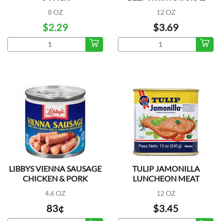
JUICES
8 OZ
12 OZ
$2.29
$3.69
LIBBYS VIENNA SAUSAGE
TULIP JAMONILLA
CHICKEN & PORK
LUNCHEON MEAT
4.6 OZ
12 OZ
83¢
$3.45