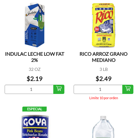
INDULAC LECHE LOW FAT
RICO ARROZ GRANO
2%
MEDIANO
32 OZ
3 LB
$2.19
$2.49
Límite 10 por orden
ESPECIAL