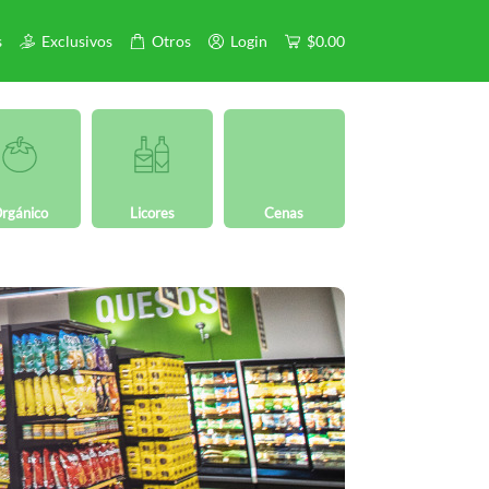
s
Exclusivos
Otros
Login
$0.00
rgánico
Licores
Cenas