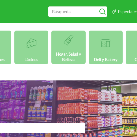
Especiale
Hogar, Salud y
nes
Lácteos
Belleza
Deli y Bakery
O