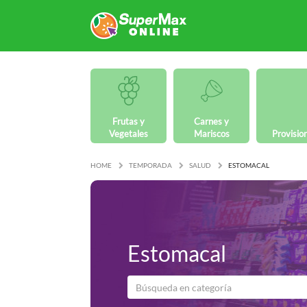
Frutas y
Carnes y
Vegetales
Mariscos
Provisio
HOME
TEMPORADA
SALUD
ESTOMACAL
Estomacal