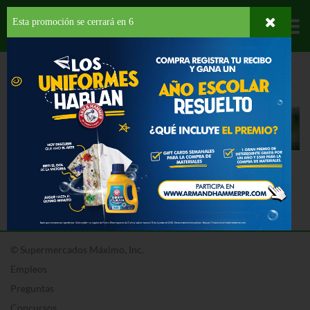
Esta promoción se cerrará en
6
Departamentos
HOME
NOTA ACLARATORIA
Nota Aclaratoria
Actualmente no tenemos ninguna Nota Aclaratoria.
© Supermercados Máximo, Inc.
Empleos
Preguntas
Concursos