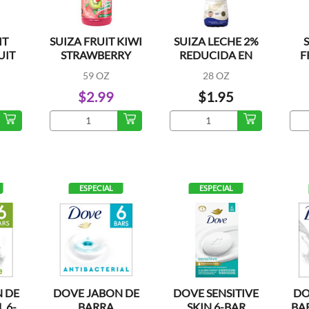
IT
SUIZA FRUIT KIWI
SUIZA LECHE 2%
UIT
STRAWBERRY
REDUCIDA EN
F
GRASA
59 OZ
28 OZ
$2.99
$1.95
ESPECIAL
ESPECIAL
 DE
DOVE JABON DE
DOVE SENSITIVE
DO
 6-
BARRA
SKIN 6-BAR
BA