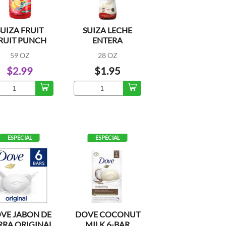
SUIZA FRUIT
SUIZA LECHE
RUIT PUNCH
ENTERA
59 OZ
28 OZ
$2.99
$1.95
ESPECIAL
ESPECIAL
VE JABON DE
DOVE COCONUT
RRA ORIGINAL
MILK 6-BAR