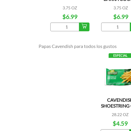
BAR
3.75 OZ
3.75 OZ
$6.99
$6.99
Papas Cavendish para todos los gustos
ESPECIAL
CAVENDIS
SHOESTRING
28.22 OZ
$4.59