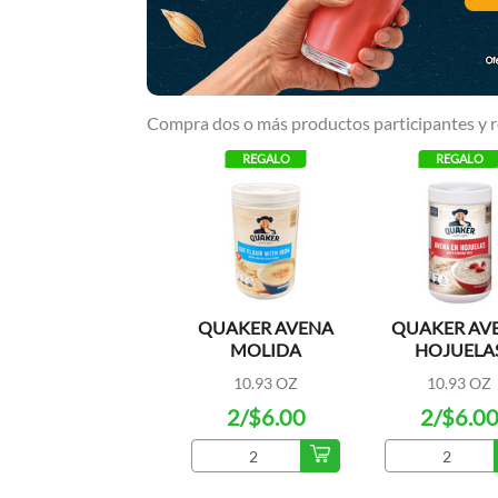
Compra dos o más productos participantes y r
IAL
REGALO
REGALO
 TOTAL
QUAKER AVENA
QUAKER AV
WASH
MOLIDA
HOJUELA
MINT
QUICK COO
 OZ
10.93 OZ
10.93 OZ
OATS
99
2/$6.00
2/$6.0