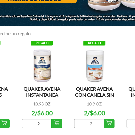
ecibe un regalo
REGALO
REGALO
ENA
QUAKER AVENA
QUAKER AVENA
QU
S
INSTANTANEA
CON CANELA SIN
I
KING
SABOR VAINILLA
AZUCAR
C
10.93 OZ
10.9 OZ
0
2/$6.00
2/$6.00