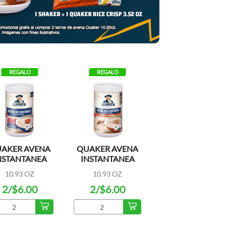
Ahorra con Esencia
REGALO
REGALO
AKER AVENA
QUAKER AVENA
TRASH B
NSTANTANEA
INSTANTANEA
ROLL
ON HIERRO
CON CANELA
DRAWSTR
10.93 OZ
10.93 OZ
10 CT
13G
2/$6.00
2/$6.00
$1.0