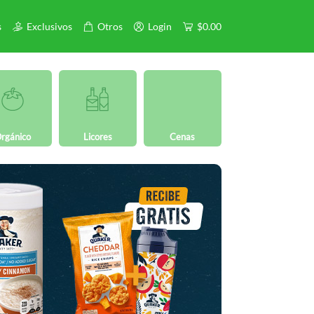
s
Exclusivos
Otros
Login
$0.00
rgánico
Licores
Cenas