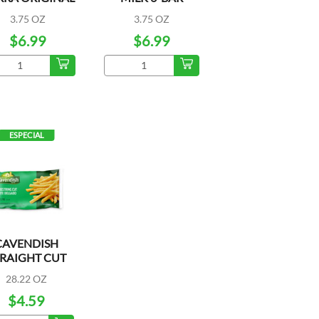
6 BARRAS
3.75 OZ
3.75 OZ
$6.99
$6.99
ESPECIAL
CAVENDISH
RAIGHT CUT
28.22 OZ
$4.59