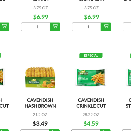
ANTIBACTERIAL
3.75 OZ
3.75 OZ
6PK
$6.99
$6.99
ESPECIAL
H
CAVENDISH
CAVENDISH
 CUT
HASH BROWN
CRINKLE CUT
ST
ORIGINAL 10CT
21.2 OZ
28.22 OZ
$3.49
$4.59