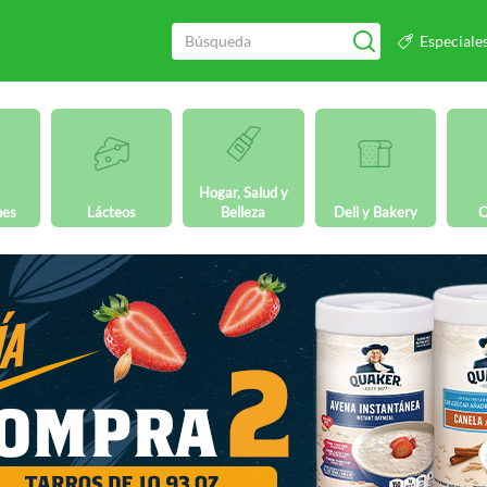
Especiale
Hogar, Salud y
nes
Lácteos
Belleza
Deli y Bakery
O