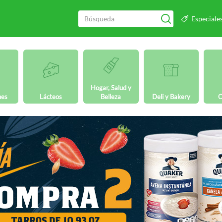
Especiale
Hogar, Salud y
nes
Lácteos
Belleza
Deli y Bakery
O