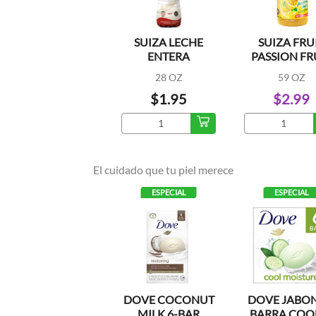
SUIZA LECHE
SUIZA FRU
ENTERA
PASSION FR
28 OZ
59 OZ
$1.95
$2.99
El cuidado que tu piel merece
ESPECIAL
ESPECIAL
DOVE COCONUT
DOVE JABON
MILK 6-BAR
BARRA COOL