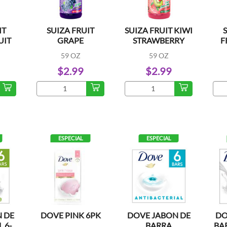
IT
SUIZA FRUIT
SUIZA FRUIT KIWI
UIT
GRAPE
STRAWBERRY
F
59 OZ
59 OZ
$2.99
$2.99
ESPECIAL
ESPECIAL
 DE
DOVE PINK 6PK
DOVE JABON DE
DO
 6-
BARRA
BA