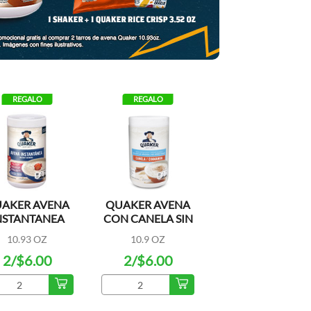
Ahorra con Esencia
REGALO
REGALO
AKER AVENA
QUAKER AVENA
GREEN W
NSTANTANEA
CON CANELA SIN
ZIPPER S
ON HIERRO
AZUCAR
10.93 OZ
10.9 OZ
40 CT
2/$6.00
2/$6.00
$1.0