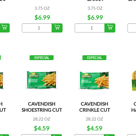
ANTIBACTERIAL
3.75 OZ
3.75 OZ
6PK
$6.99
$6.99
ESPECIAL
ESPECIAL
H
CAVENDISH
CAVENDISH
UT
SHOESTRING CUT
CRINKLE CUT
H
OR
28.22 OZ
28.22 OZ
$4.59
$4.59