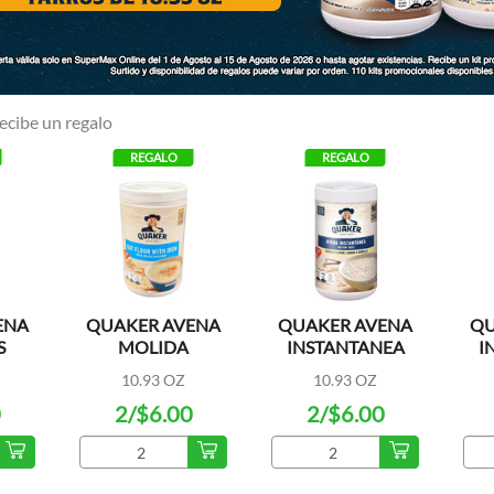
ecibe un regalo
REGALO
REGALO
ENA
QUAKER AVENA
QUAKER AVENA
QU
S
MOLIDA
INSTANTANEA
I
KING
SABOR VAINILLA
C
10.93 OZ
10.93 OZ
0
2/$6.00
2/$6.00