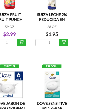
SUIZA FRUIT
SUIZA LECHE 2%
RUIT PUNCH
REDUCIDA EN
GRASA
59 OZ
28 OZ
$2.99
$1.95
ESPECIAL
ESPECIAL
VE JABON DE
DOVE SENSITIVE
RRA ORIGINAL
SKIN 6-BAR