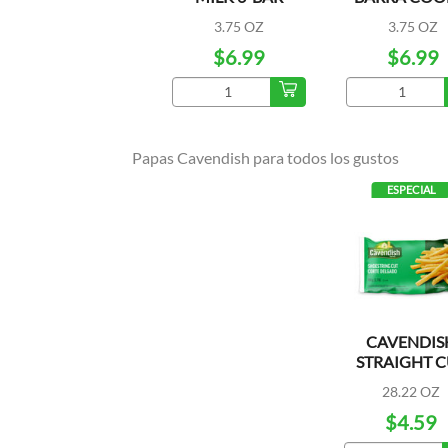
BAR
3.75 OZ
3.75 OZ
$6.99
$6.99
Papas Cavendish para todos los gustos
ESPECIAL
CAVENDIS
STRAIGHT C
28.22 OZ
$4.59