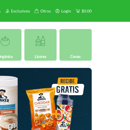
s
Exclusivos
Otros
Login
$0.00
rgánico
Licores
Cenas