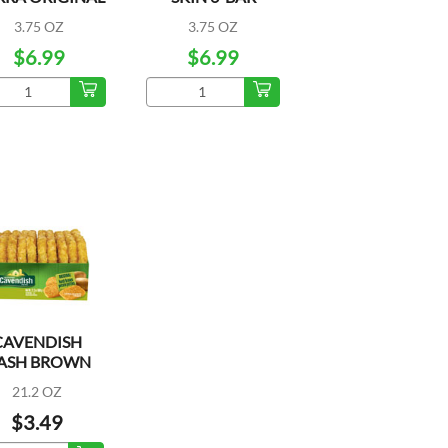
6 BARRAS
3.75 OZ
3.75 OZ
$6.99
$6.99
CAVENDISH
ASH BROWN
IGINAL 10CT
21.2 OZ
$3.49