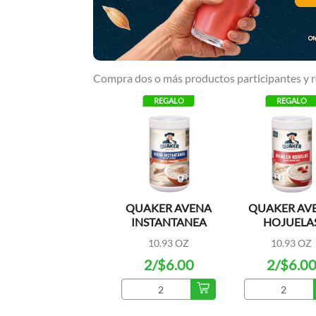
Compra dos o más productos participantes y r
IAL
REGALO
REGALO
 TOTAL
QUAKER AVENA
QUAKER AV
CLEAN
INSTANTANEA
HOJUELA
TE
CON CANELA
QUICK COO
OZ
10.93 OZ
10.93 OZ
OATS
99
2/$6.00
2/$6.0