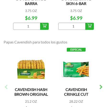
BARRA
SKIN 6-BAR
B
ANTIBACTERIAL
3.75 OZ
3.75 OZ
6PK
$6.99
$6.99
Papas Cavendish para todos los gustos
ESPECIAL
CAVENDISH HASH
CAVENDISH
BROWN ORIGINAL
CRINKLE CUT
10CT
21.2 OZ
28.22 OZ