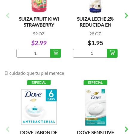
SUIZA FRUIT KIWI
SUIZA LECHE 2%
S
STRAWBERRY
REDUCIDA EN
GRASA
59 OZ
28 OZ
$2.99
$1.95
El cuidado que tu piel merece
ESPECIAL
ESPECIAL
DOVE JABON DE
DOVE SENSITIVE