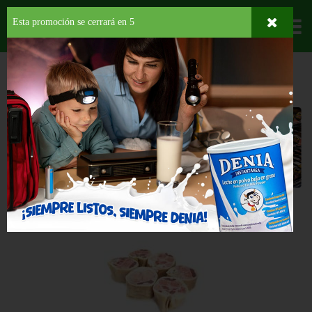
Esta promoción se cerrará en
4
Departamentos
HOME
CARNES Y MARISCOS
CARNES
PATITAS DE CERDO
Patitas de Cerdo
Back