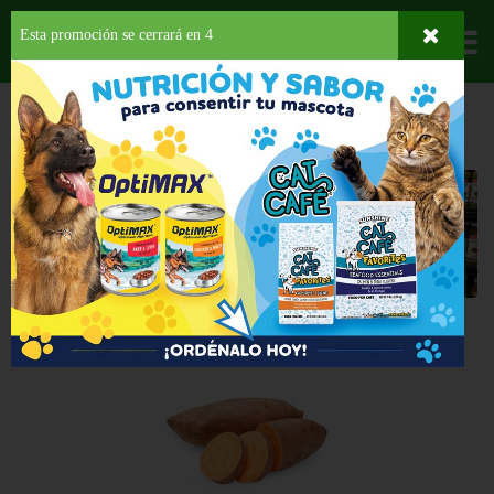
Esta promoción se cerrará en
3
Departamentos
HOME
FRUTAS Y VEGETALES
FARINACEOS
Farinaceos
Seleccione una categoría
Back
ESPECIAL