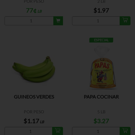
POR PESO
2 LB
77¢
$1.97
LB
ESPECIAL
GUINEOS VERDES
PAPA COCINAR
POR PESO
5 LB
$1.17
$3.27
LB