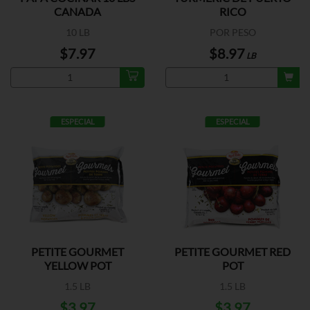
CANADA
RICO
10 LB
POR PESO
$7.97
$8.97
LB
ESPECIAL
ESPECIAL
PETITE GOURMET
PETITE GOURMET RED
YELLOW POT
POT
1.5 LB
1.5 LB
$3.97
$3.97