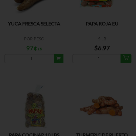
YUCA FRESCA SELECTA
PAPA ROJA EU
POR PESO
5 LB
97¢
$6.97
LB
PAPA COCINAR 10 LBS
TURMERIC DE PUERTO