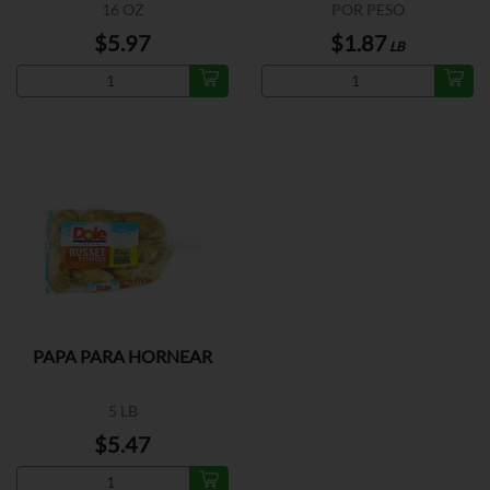
16 OZ
POR PESO
$5.97
$1.87
LB
PAPA PARA HORNEAR
5 LB
$5.47