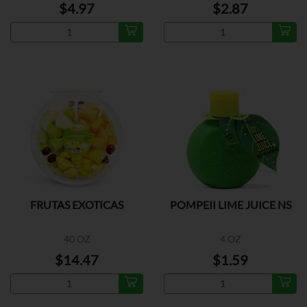
$4.97
$2.87
FRUTAS EXOTICAS
POMPEII LIME JUICE NS
40 OZ
4 OZ
$14.47
$1.59