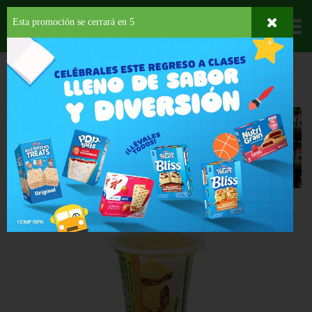
Esta promoción se cerrará en
4
Departamentos
HOME
FRUTAS Y VEGETALES
FRUTAS
ENVASADAS
Envasadas
Back