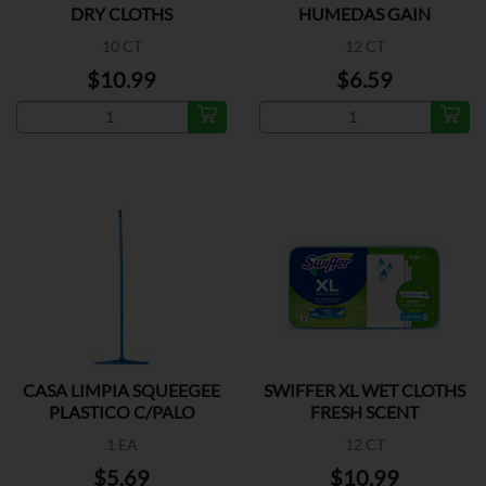
DRY CLOTHS
HUMEDAS GAIN
10 CT
12 CT
$10.99
$6.59
CASA LIMPIA SQUEEGEE
SWIFFER XL WET CLOTHS
PLASTICO C/PALO
FRESH SCENT
1 EA
12 CT
$5.69
$10.99