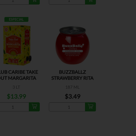
ESPECIAL
LUB CARIBE TAKE
BUZZBALLZ
UT MARGARITA
STRAWBERRY RITA
MANGO-PAS
3 LT
187 ML
$13.99
$3.49