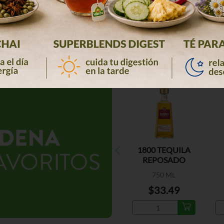
1800 TEQUILA
REPOSADO
100% AGAVE
750 ML
$33.49