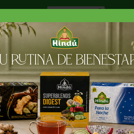
Especiale
Hogar, Salud y
nes
Lácteos
Belleza
Deli y Bakery
O