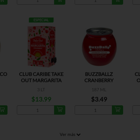
ESPECIAL
OCO
CLUB CARIBE TAKE
BUZZBALLZ
C
OUT MARGARITA
CRANBERRY
O
STRAWB
CHILLER
3 LT
187 ML
$13.99
$3.49
Ver más