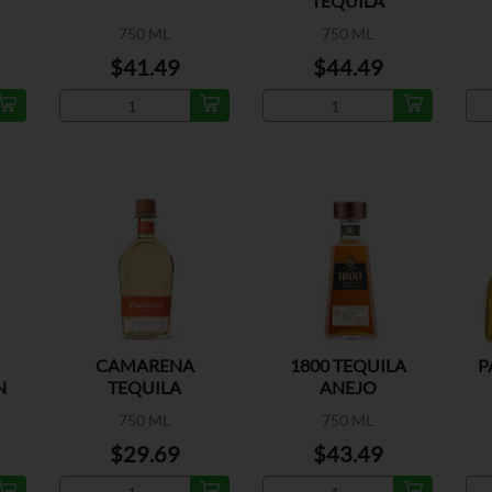
TEQUILA
REPOSADO
750 ML
750 ML
$41.49
$44.49
CAMARENA
1800 TEQUILA
P
N
TEQUILA
ANEJO
REPOSADO
750 ML
750 ML
$29.69
$43.49