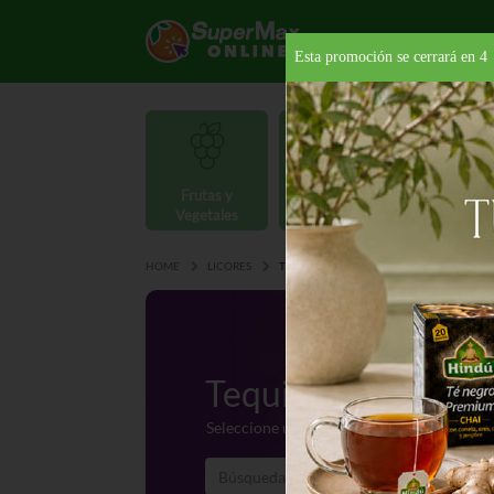
Esta promoción se cerrará en
3
Frutas y
Carnes y
Vegetales
Mariscos
Provisio
HOME
LICORES
TEQUILA
Tequila
Seleccione una categoría