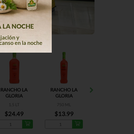
RANCHO LA
RANCHO LA
1800 TEQUILA
GLORIA
GLORIA
SILVER 100%
MARGARITA
STRAWBERRY
AGAVE
1.5 LT
750 ML
750 ML
STRAWBERRY
MA
$24.49
$13.99
$33.49