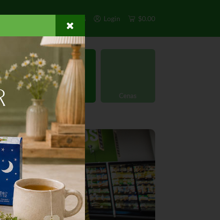
s
Exclusivos
Otros
Login
$0.00
rgánico
Licores
Cenas