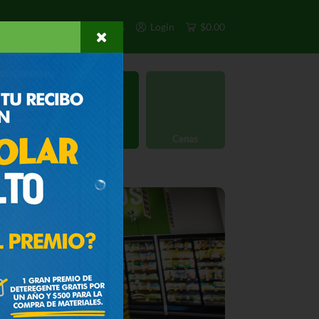
s
Exclusivos
Otros
Login
$0.00
rgánico
Licores
Cenas