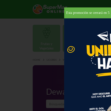
Esta promoción se cerrará en
5
Frutas y
Carnes y
Vegetales
Mariscos
Provisio
HOME
LICORES
WHISKY
DEWARS
Dewars