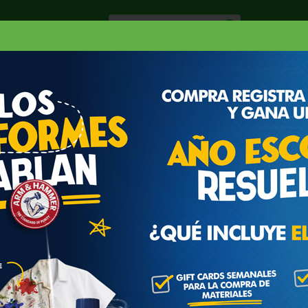
Especiale
Hogar, Salud y
nes
Lácteos
Belleza
Deli y Bakery
O