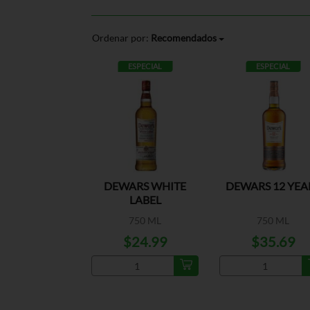
Ordenar por:
Recomendados
ESPECIAL
ESPECIAL
DEWARS WHITE
DEWARS 12 YEA
LABEL
750 ML
750 ML
$24.99
$35.69