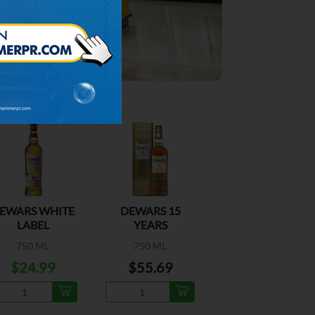
ESPECIAL
EWARS WHITE
DEWARS 15
LABEL
YEARS
750 ML
750 ML
$24.99
$55.69