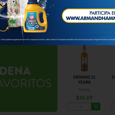
ESPECIAL
DEWARS 12
D
YEARS
750 ML
$35.69