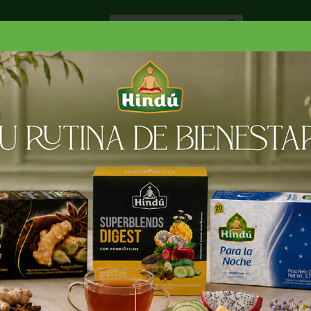
Especiale
Hogar, Salud y
nes
Lácteos
Belleza
Deli y Bakery
O