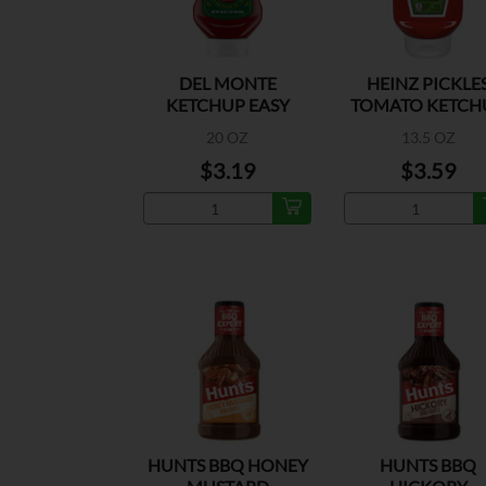
DEL MONTE
HEINZ PICKLE
KETCHUP EASY
TOMATO KETCH
SQUEEZE
20 OZ
13.5 OZ
$3.19
$3.59
HUNTS BBQ HONEY
HUNTS BBQ