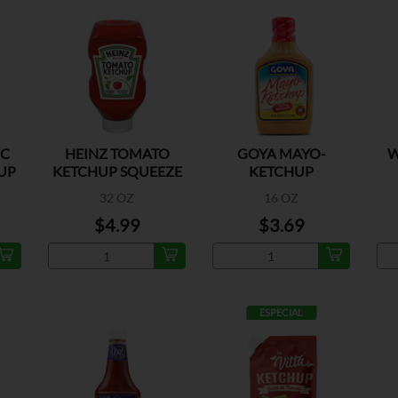
IC
HEINZ TOMATO
GOYA MAYO-
W
UP
KETCHUP SQUEEZE
KETCHUP
32 OZ
16 OZ
$4.99
$3.69
ESPECIAL