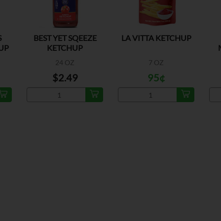
S
BEST YET SQEEZE
LA VITTA KETCHUP
UP
KETCHUP
24 OZ
7 OZ
$2.49
95¢