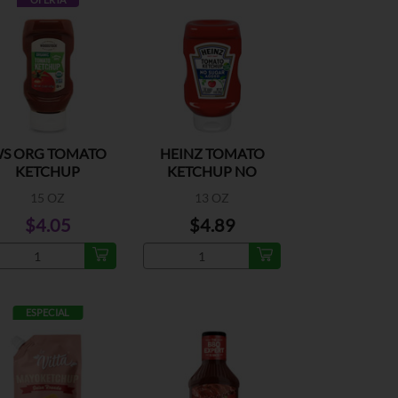
S ORG TOMATO
HEINZ TOMATO
KETCHUP
KETCHUP NO
SUGAR ADDED
15 OZ
13 OZ
$4.05
$4.89
ESPECIAL