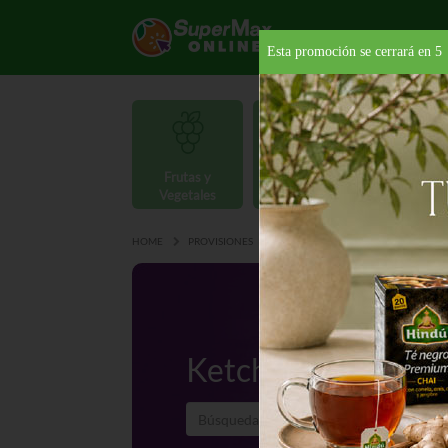
Esta promoción se cerrará en
4
Frutas y
Carnes y
Vegetales
Mariscos
Provisio
HOME
PROVISIONES
CONDIMENTOS
KETCHUP
Ketchup