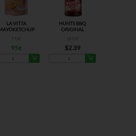
LA VITTA
HUNTS BBQ
MAYOKETCHUP
ORIGINAL
7 OZ
18 OZ
95¢
$2.39