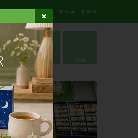
s
Exclusivos
Otros
Login
$0.00
rgánico
Licores
Cenas