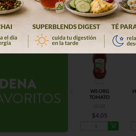
OFERTA
WS ORG
H
TOMATO
KETCHUP
15 OZ
$4.05