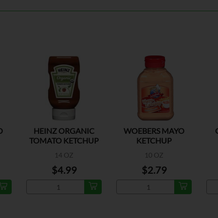
O
HEINZ ORGANIC
WOEBERS MAYO
TOMATO KETCHUP
KETCHUP
14 OZ
10 OZ
$4.99
$2.79