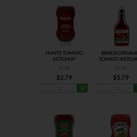
HUNTS TOMATO
BRADS ORGAN
KETCHUP
TOMATO KETCH
20 OZ
24 OZ
$2.79
$5.79