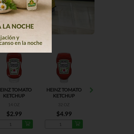
EINZ TOMATO
HEINZ TOMATO
HUNTS TOMATO
KETCHUP
KETCHUP
KETCHUP
SQUEEZE
14 OZ
32 OZ
20 OZ
$2.99
$4.99
$2.79