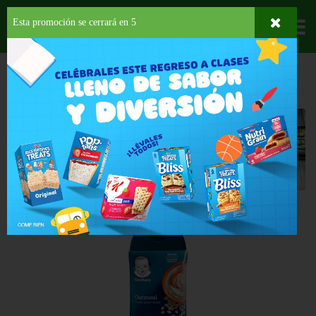
Esta promoción se cerrará en
5
Departamentos
HOME
PROVISIONES
PARA TU BEBE
CEREALES
Cereales
Back