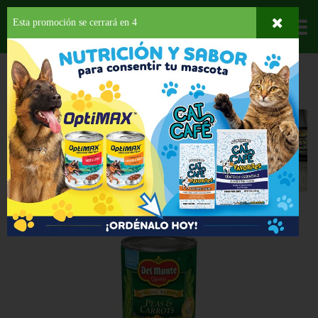
Esta promoción se cerrará en
3
Departamentos
HOME
PROVISIONES
VEGETALES ENLATADOS
Vegetales Enlatados
Seleccione una categoría
Back
ESPECIAL