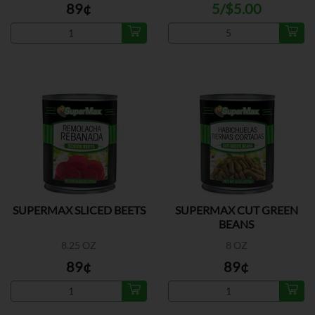
89¢
5/$5.00
SUPERMAX SLICED BEETS
SUPERMAX CUT GREEN
BEANS
8.25 OZ
8 OZ
89¢
89¢